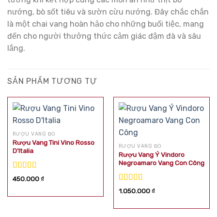
nướng, bò sốt tiêu và sườn cừu nướng. Đây chắc chắn
là một chai vang hoàn hảo cho những buổi tiệc, mang
đến cho người thưởng thức cảm giác đậm đà và sâu
lắng.
SẢN PHẨM TƯƠNG TỰ
RƯỢU VANG ĐỎ
Rượu Vang Tini Vino Rosso
RƯỢU VANG ĐỎ
D’Italia
Rượu Vang Ý Vindoro
Negroamaro Vang Con Công
Được xếp
450.000
₫
hạng
5.00
5
Được xếp
1.050.000
₫
sao
hạng
5.00
5
sao