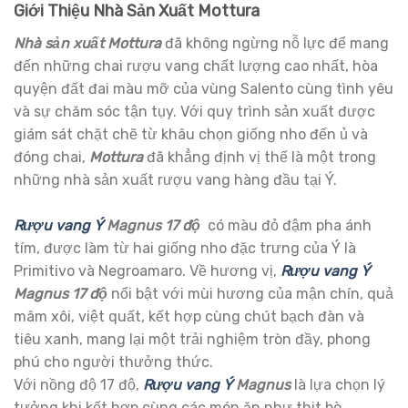
Giới Thiệu Nhà Sản Xuất
Mottura
Nhà sản xuất Mottura
đã không ngừng nỗ lực để mang
đến những chai rượu vang chất lượng cao nhất, hòa
quyện đất đai màu mỡ của vùng Salento cùng tình yêu
và sự chăm sóc tận tụy. Với quy trình sản xuất được
giám sát chặt chẽ từ khâu chọn giống nho đến ủ và
đóng chai,
Mottura
đã khẳng định vị thế là một trong
những nhà sản xuất rượu vang hàng đầu tại Ý.
Rượu vang Ý
Magnus 17 độ
có màu đỏ đậm pha ánh
tím, được làm từ hai giống nho đặc trưng của Ý là
Primitivo và Negroamaro. Về hương vị,
Rượu vang Ý
Magnus 17 độ
nổi bật với mùi hương của mận chín, quả
mâm xôi, việt quất, kết hợp cùng chút bạch đàn và
tiêu xanh, mang lại một trải nghiệm tròn đầy, phong
phú cho người thưởng thức.
Với nồng độ 17 độ,
Rượu vang Ý
Magnus
là lựa chọn lý
tưởng khi kết hợp cùng các món ăn như thịt bò