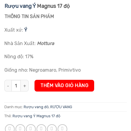
đánh giá
Rượu vang Ý
Magnus 17 độ
THÔNG TIN SẢN PHẨM
Xuất xứ:
Ý
Nhà Sản Xuất:
Mottura
Nồng độ: 17%
Giống nho: Negroamaro, Primivtivo
Rượu vang Ý Magnus 17 độ số lượng
THÊM VÀO GIỎ HÀNG
Danh mục:
Rượu vang đỏ
,
RƯỢU VANG
Thẻ:
Rượu vang Ý Magnus 17 độ