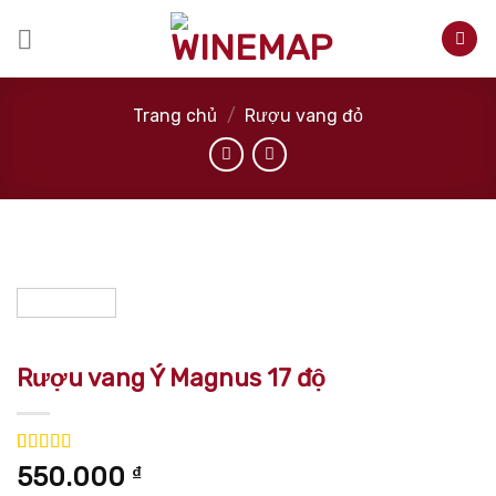
Skip
to
content
Trang chủ
/
Rượu vang đỏ
Rượu vang Ý Magnus 17 độ
5.00
3
trên 5
550.000
₫
dựa trên