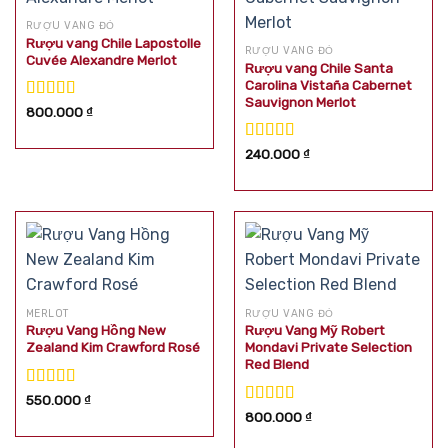
RƯỢU VANG ĐỎ
Rượu vang Chile Lapostolle
RƯỢU VANG ĐỎ
Cuvée Alexandre Merlot
Rượu vang Chile Santa
Carolina Vistaña Cabernet
Sauvignon Merlot
Được xếp
800.000
₫
hạng
5.00
5
sao
Được xếp
240.000
₫
hạng
5.00
5
sao
MERLOT
RƯỢU VANG ĐỎ
Rượu Vang Hồng New
Rượu Vang Mỹ Robert
Zealand Kim Crawford Rosé
Mondavi Private Selection
Red Blend
Được xếp
550.000
₫
hạng
5.00
5
Được xếp
800.000
₫
sao
hạng
5.00
5