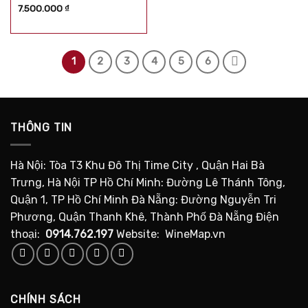
Được xếp
7.500.000
₫
hạng
5.00
5
sao
1
2
3
4
5
6
THÔNG TIN
Hà Nội: Tòa T3 Khu Đô Thị Time City , Quận Hai Bà
Trưng, Hà Nội TP Hồ Chí Minh: Đường Lê Thánh Tông,
Quận 1, TP Hồ Chí Minh Đà Nẵng: Đường Nguyễn Tri
Phương, Quận Thanh Khê, Thành Phố Đà Nẵng Điện
thoại:
0914.762.197
Website: WineMap.vn
CHÍNH SÁCH