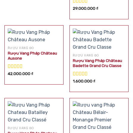
Được xếp
29.000.000
₫
hạng
5.00
5
sao
RƯỢU VANG ĐỎ
Rượu Vang Pháp Château
RƯỢU VANG ĐỎ
Ausone
Rượu Vang Pháp Château
Badette Grand Cru Classe
Được xếp
42.000.000
₫
hạng
5.00
5
Được xếp
1.600.000
₫
sao
hạng
5.00
5
sao
RƯỢU VANG ĐỎ