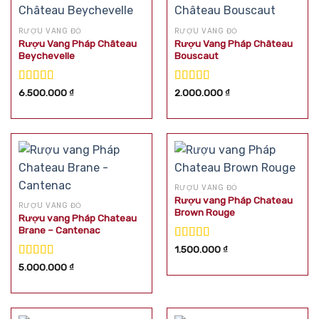
RƯỢU VANG ĐỎ
RƯỢU VANG ĐỎ
Rượu Vang Pháp Château
Rượu Vang Pháp Château
Beychevelle
Bouscaut
Được xếp
Được xếp
6.500.000
₫
2.000.000
₫
hạng
5.00
5
hạng
5.00
5
sao
sao
RƯỢU VANG ĐỎ
Rượu vang Pháp Chateau
RƯỢU VANG ĐỎ
Brown Rouge
Rượu vang Pháp Chateau
Brane – Cantenac
Được xếp
1.500.000
₫
hạng
5.00
5
Được xếp
5.000.000
₫
sao
hạng
5.00
5
sao