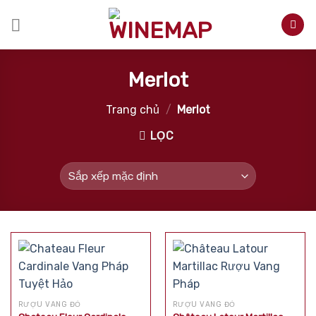
Skip
to
content
Merlot
Trang chủ
/
Merlot
LỌC
RƯỢU VANG ĐỎ
RƯỢU VANG ĐỎ