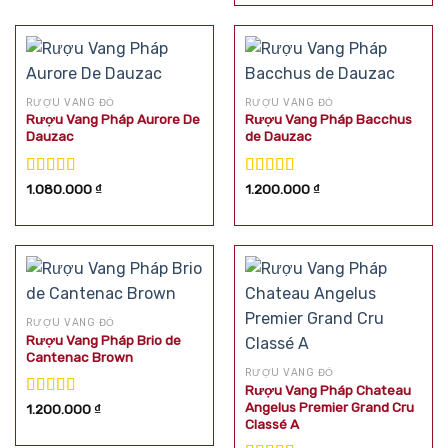
sao
RƯỢU VANG ĐỎ
RƯỢU VANG ĐỎ
Rượu Vang Pháp Aurore De
Rượu Vang Pháp Bacchus
Dauzac
de Dauzac
Được xếp
Được xếp
1.080.000
₫
1.200.000
₫
hạng
5.00
5
hạng
5.00
5
sao
sao
RƯỢU VANG ĐỎ
Rượu Vang Pháp Brio de
Cantenac Brown
RƯỢU VANG ĐỎ
Rượu Vang Pháp Chateau
Angelus Premier Grand Cru
Được xếp
1.200.000
₫
Classé A
hạng
5.00
5
sao