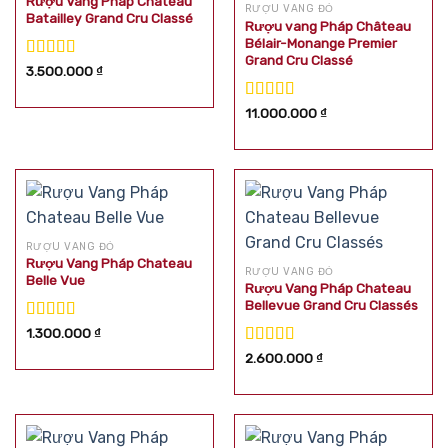
Rượu Vang Pháp Chateau
RƯỢU VANG ĐỎ
Batailley Grand Cru Classé
Rượu vang Pháp Château
Bélair-Monange Premier
Grand Cru Classé
Được xếp
3.500.000
₫
hạng
5.00
5
sao
Được xếp
11.000.000
₫
hạng
5.00
5
sao
RƯỢU VANG ĐỎ
Rượu Vang Pháp Chateau
RƯỢU VANG ĐỎ
Belle Vue
Rượu Vang Pháp Chateau
Bellevue Grand Cru Classés
Được xếp
1.300.000
₫
hạng
5.00
5
Được xếp
2.600.000
₫
sao
hạng
5.00
5
sao