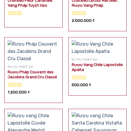
Chateau Fleur Cardinale
Château Latour Martillac
Vang Pháp Tuyệt Hảo
Rượu Vang Pháp
Được xếp
Được xếp
2.000.000
₫
hạng
5.00
5
hạng
5.00
5
sao
sao
RƯỢU VANG ĐỎ
Rượu Vang Chile Lapostolle
RƯỢU VANG ĐỎ
Apalta
Rượu Pháp Couvent des
Jacobins Grand Cru Classé
Được xếp
500.000
₫
hạng
5.00
5
Được xếp
1.200.000
₫
sao
hạng
5.00
5
sao