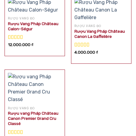
RƯỢU VANG ĐỎ
Rượu Vang Pháp Château
RƯỢU VANG ĐỎ
Calon-Ségur
Rượu Vang Pháp Château
Canon La Gaffelière
Được xếp
12.000.000
₫
hạng
5.00
5
Được xếp
4.000.000
₫
sao
hạng
5.00
5
sao
RƯỢU VANG ĐỎ
Rượu vang Pháp Château
Canon Premier Grand Cru
Classé