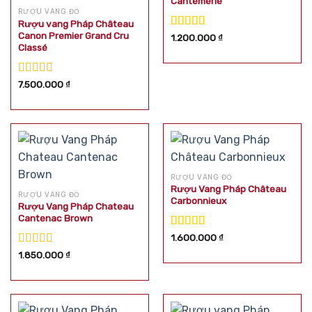
Cantemerle
RƯỢU VANG ĐỎ
Rượu vang Pháp Château
Canon Premier Grand Cru
Được xếp
1.200.000
₫
Classé
hạng
5.00
5
sao
Được xếp
7.500.000
₫
hạng
5.00
5
sao
RƯỢU VANG ĐỎ
Rượu Vang Pháp Château
RƯỢU VANG ĐỎ
Carbonnieux
Rượu Vang Pháp Chateau
Cantenac Brown
Được xếp
1.600.000
₫
hạng
5.00
5
Được xếp
1.850.000
₫
sao
hạng
5.00
5
sao