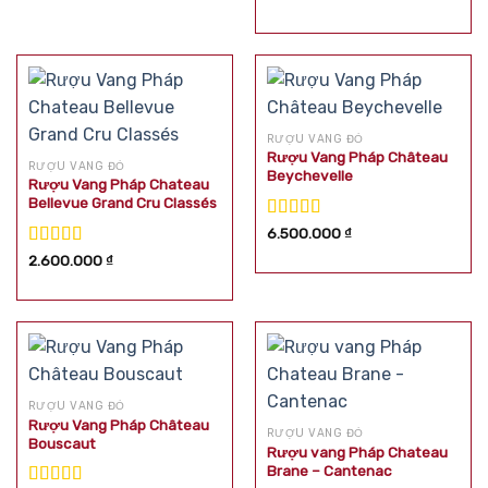
hạng
5.00
5
sao
RƯỢU VANG ĐỎ
Rượu Vang Pháp Château
RƯỢU VANG ĐỎ
Beychevelle
Rượu Vang Pháp Chateau
Bellevue Grand Cru Classés
Được xếp
6.500.000
₫
hạng
5.00
5
Được xếp
2.600.000
₫
sao
hạng
5.00
5
sao
RƯỢU VANG ĐỎ
Rượu Vang Pháp Château
RƯỢU VANG ĐỎ
Bouscaut
Rượu vang Pháp Chateau
Brane – Cantenac