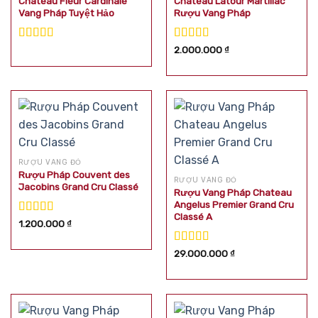
Chateau Fleur Cardinale
Château Latour Martillac
Vang Pháp Tuyệt Hảo
Rượu Vang Pháp
Được xếp
Được xếp
2.000.000
₫
hạng
5.00
5
hạng
5.00
5
sao
sao
RƯỢU VANG ĐỎ
Rượu Pháp Couvent des
RƯỢU VANG ĐỎ
Jacobins Grand Cru Classé
Rượu Vang Pháp Chateau
Angelus Premier Grand Cru
Classé A
Được xếp
1.200.000
₫
hạng
5.00
5
sao
Được xếp
29.000.000
₫
hạng
5.00
5
sao