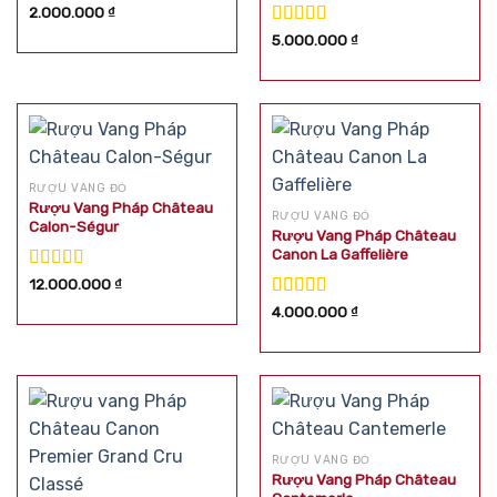
Được xếp
2.000.000
₫
hạng
5.00
5
Được xếp
5.000.000
₫
sao
hạng
5.00
5
sao
RƯỢU VANG ĐỎ
Rượu Vang Pháp Château
RƯỢU VANG ĐỎ
Calon-Ségur
Rượu Vang Pháp Château
Canon La Gaffelière
Được xếp
12.000.000
₫
hạng
5.00
5
Được xếp
4.000.000
₫
sao
hạng
5.00
5
sao
RƯỢU VANG ĐỎ
Rượu Vang Pháp Château