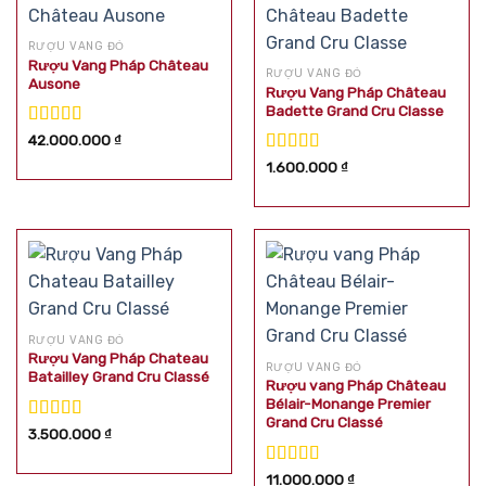
RƯỢU VANG ĐỎ
Rượu Vang Pháp Château
RƯỢU VANG ĐỎ
Ausone
Rượu Vang Pháp Château
Badette Grand Cru Classe
Được xếp
42.000.000
₫
hạng
5.00
5
Được xếp
1.600.000
₫
sao
hạng
5.00
5
sao
RƯỢU VANG ĐỎ
Rượu Vang Pháp Chateau
RƯỢU VANG ĐỎ
Batailley Grand Cru Classé
Rượu vang Pháp Château
Bélair-Monange Premier
Grand Cru Classé
Được xếp
3.500.000
₫
hạng
5.00
5
sao
Được xếp
11.000.000
₫