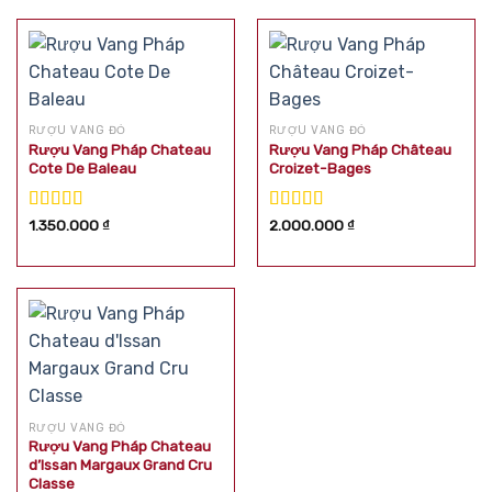
RƯỢU VANG ĐỎ
RƯỢU VANG ĐỎ
Rượu Vang Pháp Chateau
Rượu Vang Pháp Château
Cote De Baleau
Croizet-Bages
Được xếp
Được xếp
1.350.000
₫
2.000.000
₫
hạng
5.00
5
hạng
5.00
5
sao
sao
RƯỢU VANG ĐỎ
Rượu Vang Pháp Chateau
d’Issan Margaux Grand Cru
Classe