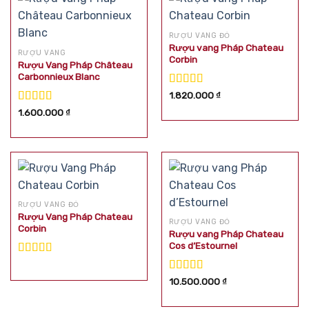
RƯỢU VANG ĐỎ
Rượu vang Pháp Chateau
RƯỢU VANG
Corbin
Rượu Vang Pháp Château
Carbonnieux Blanc
Được xếp
1.820.000
₫
hạng
5.00
5
Được xếp
1.600.000
₫
sao
hạng
5.00
5
sao
RƯỢU VANG ĐỎ
Rượu Vang Pháp Chateau
RƯỢU VANG ĐỎ
Corbin
Rượu vang Pháp Chateau
Cos d’Estournel
Được xếp
hạng
5.00
5
Được xếp
10.500.000
₫
sao
hạng
5.00
5
sao