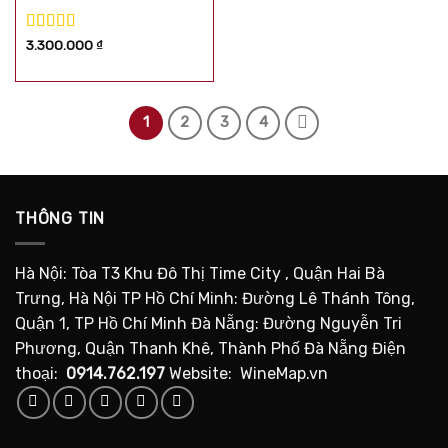
Được xếp
3.300.000
₫
hạng
5.00
5
sao
1
2
3
4
THÔNG TIN
Hà Nội: Tòa T3 Khu Đô Thị Time City , Quận Hai Bà
Trưng, Hà Nội TP Hồ Chí Minh: Đường Lê Thánh Tông,
Quận 1, TP Hồ Chí Minh Đà Nẵng: Đường Nguyễn Tri
Phương, Quận Thanh Khê, Thành Phố Đà Nẵng Điện
thoại:
0914.762.197
Website: WineMap.vn