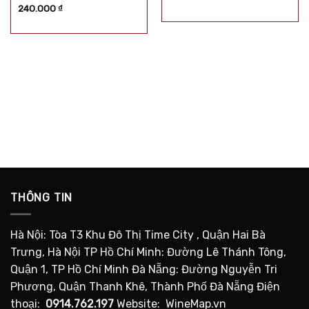
hạng
5.00
5
Được xếp
240.000
₫
sao
hạng
5.00
5
sao
THÔNG TIN
Hà Nội: Tòa T3 Khu Đô Thị Time City , Quận Hai Bà
Trưng, Hà Nội TP Hồ Chí Minh: Đường Lê Thánh Tông,
Quận 1, TP Hồ Chí Minh Đà Nẵng: Đường Nguyễn Tri
Phương, Quận Thanh Khê, Thành Phố Đà Nẵng Điện
thoại:
0914.762.197
Website: WineMap.vn