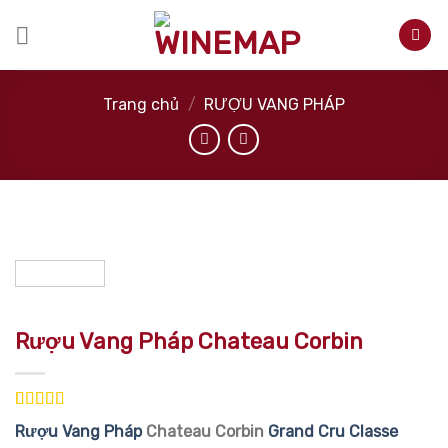
Skip
to
content
Trang chủ
/
RƯỢU VANG PHÁP
Rượu Vang Pháp Chateau Corbin
5.00
4
trên 5
Rượu Vang Pháp
Chateau Corbin
Grand Cru Classe
dựa trên