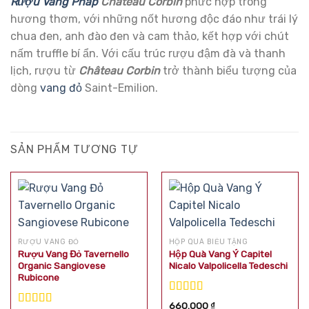
Rượu Vang Pháp
Chateau Corbin
phức hợp trong
hương thơm, với những nốt hương độc đáo như trái lý
chua đen, anh đào đen và cam thảo, kết hợp với chút
nấm truffle bí ẩn. Với cấu trúc rượu đậm đà và thanh
lịch, rượu từ
Château Corbin
trở thành biểu tượng của
dòng
vang đỏ
Saint-Emilion.
SẢN PHẨM TƯƠNG TỰ
RƯỢU VANG ĐỎ
HỘP QUÀ BIẾU TẶNG
Rượu Vang Đỏ Tavernello
Hộp Quà Vang Ý Capitel
Organic Sangiovese
Nicalo Valpolicella Tedeschi
Rubicone
Được xếp
660.000
₫