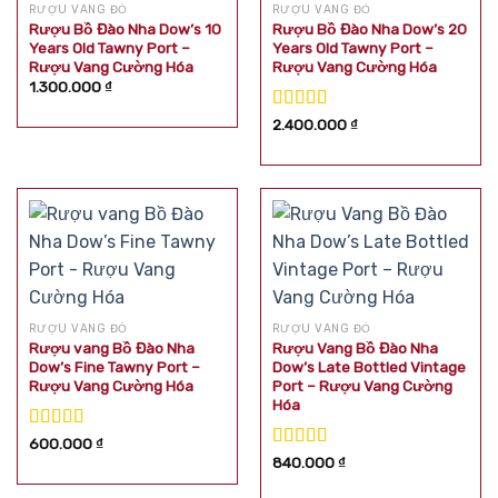
RƯỢU VANG ĐỎ
RƯỢU VANG ĐỎ
Rượu Bồ Đào Nha Dow’s 10
Rượu Bồ Đào Nha Dow’s 20
Years Old Tawny Port –
Years Old Tawny Port –
Rượu Vang Cường Hóa
Rượu Vang Cường Hóa
1.300.000
₫
Được xếp
2.400.000
₫
hạng
5.00
5
sao
RƯỢU VANG ĐỎ
RƯỢU VANG ĐỎ
Rượu vang Bồ Đào Nha
Rượu Vang Bồ Đào Nha
Dow’s Fine Tawny Port –
Dow’s Late Bottled Vintage
Rượu Vang Cường Hóa
Port – Rượu Vang Cường
Hóa
Được xếp
600.000
₫
hạng
5.00
5
Được xếp
840.000
₫
sao
hạng
5.00
5
sao