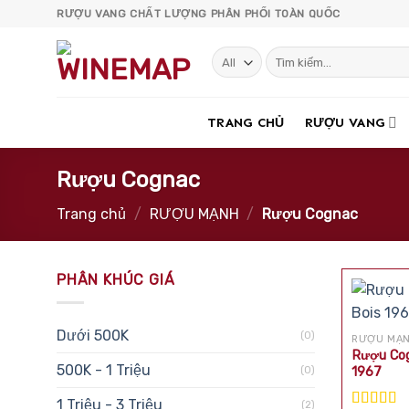
Skip
RƯỢU VANG CHẤT LƯỢNG PHÂN PHỐI TOÀN QUỐC
to
content
Tìm
kiếm:
TRANG CHỦ
RƯỢU VANG
Rượu Cognac
Trang chủ
/
RƯỢU MẠNH
/
Rượu Cognac
PHÂN KHÚC GIÁ
Dưới 500K
(0)
RƯỢU MẠ
Rượu Cog
500K - 1 Triệu
(0)
1967
1 Triệu - 3 Triệu
(2)