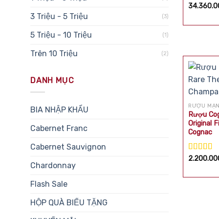
Được xế
34.360.
hạng
5.0
3 Triệu - 5 Triệu
(3)
sao
5 Triệu - 10 Triệu
(1)
Trên 10 Triệu
(2)
DANH MỤC
RƯỢU MẠ
BIA NHẬP KHẨU
Rượu Cog
Original
Cabernet Franc
Cognac
Cabernet Sauvignon
Được xế
2.200.0
Chardonnay
hạng
5.0
sao
Flash Sale
HỘP QUÀ BIẾU TẶNG