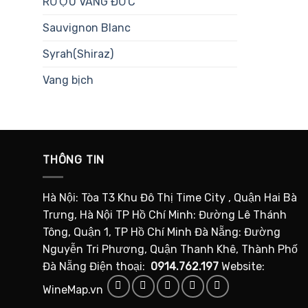
RƯỢU VANG ĐỨC
Sauvignon Blanc
Syrah(Shiraz)
Vang bịch
THÔNG TIN
Hà Nội: Tòa T3 Khu Đô Thị Time City , Quận Hai Bà
Trưng, Hà Nội TP Hồ Chí Minh: Đường Lê Thánh
Tông, Quận 1, TP Hồ Chí Minh Đà Nẵng: Đường
Nguyễn Tri Phương, Quận Thanh Khê, Thành Phố
Đà Nẵng Điện thoại:
0914.762.197
Website:
WineMap.vn