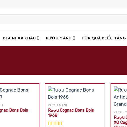
BIA NHẬP KHẨU
RƯỢU MẠNH
HỘP QUÀ BIẾU TẶNG
NH
RƯỢU MẠNH
nac Bons Bois
Rượu Cognac Bons Bois
RƯỢU 
1968
Rượu C
XO Cog