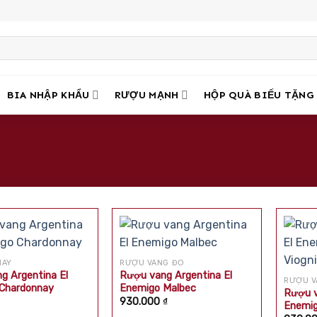
BIA NHẬP KHẨU
RƯỢU MẠNH
HỘP QUÀ BIẾU TẶNG
NAY
RƯỢU VANG ĐỎ
g Argentina El
Rượu vang Argentina El
RƯỢU V
Chardonnay
Enemigo Malbec
Rượu v
930.000
₫
Enemig