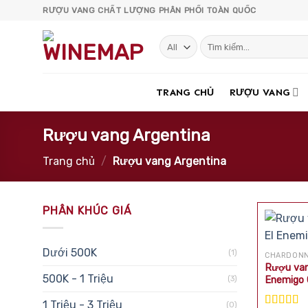
Skip
RƯỢU VANG CHẤT LƯỢNG PHÂN PHỐI TOÀN QUỐC
to
content
Tìm
kiếm:
TRANG CHỦ
RƯỢU VANG
Rượu vang Argentina
Trang chủ
/
Rượu vang Argentina
PHÂN KHÚC GIÁ
Dưới 500K
(1)
CHARDON
Rượu van
500K - 1 Triệu
(3)
Enemigo 
1 Triệu - 3 Triệu
(0)