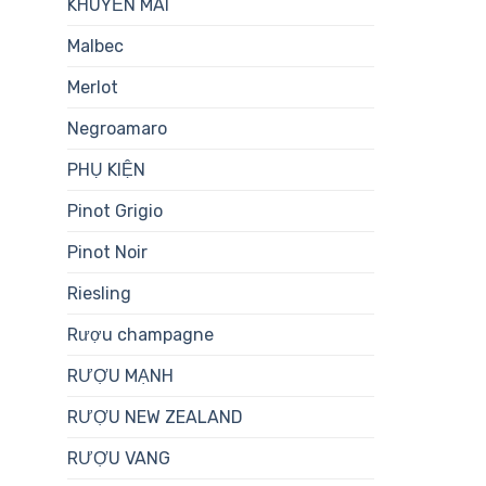
KHUYẾN MÃI
Malbec
Merlot
Negroamaro
PHỤ KIỆN
Pinot Grigio
Pinot Noir
Riesling
Rượu champagne
RƯỢU MẠNH
RƯỢU NEW ZEALAND
RƯỢU VANG