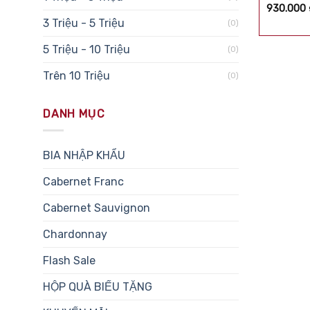
Được xế
930.000
hạng
5.0
3 Triệu - 5 Triệu
(0)
sao
5 Triệu - 10 Triệu
(0)
Trên 10 Triệu
(0)
DANH MỤC
BIA NHẬP KHẨU
Cabernet Franc
Cabernet Sauvignon
Chardonnay
Flash Sale
HỘP QUÀ BIẾU TẶNG