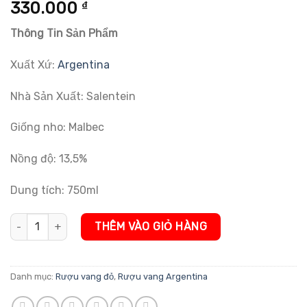
5.00
2
trên 5
330.000
₫
dựa trên
đánh giá
Thông Tin Sản Phẩm
Xuất Xứ:
Argentina
Nhà Sản Xuất: Salentein
Giống nho: Malbec
Nồng độ: 13,5%
Dung tích: 750ml
Rượu Vang Đỏ Argentina Portillo Malbec số lượng
THÊM VÀO GIỎ HÀNG
Danh mục:
Rượu vang đỏ
,
Rượu vang Argentina