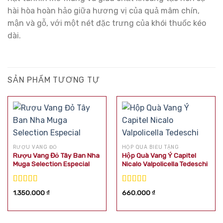
hài hòa hoàn hảo giữa hương vị của quả mâm chín,
mận và gỗ, với một nét đặc trưng của khói thuốc kéo
dài.
SẢN PHẨM TƯƠNG TỰ
RƯỢU VANG ĐỎ
HỘP QUÀ BIẾU TẶNG
Rượu Vang Đỏ Tây Ban Nha
Hộp Quà Vang Ý Capitel
Muga Selection Especial
Nicalo Valpolicella Tedeschi
Được xếp
Được xếp
1.350.000
₫
660.000
₫
hạng
5.00
5
hạng
5.00
5
sao
sao