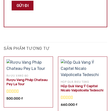
SẢN PHẨM TƯƠNG TỰ
RƯỢU VANG ĐỎ
Rượu Vang Pháp Chateau
HỘP QUÀ BIẾU TẶNG
Pey La Tour
Hộp Quà Vang Ý Capitel
Nicalo Valpolicella Tedeschi
Được xếp
500.000
₫
hạng
5.00
5
Được xếp
660.000
₫
sao
hạng
5.00
5