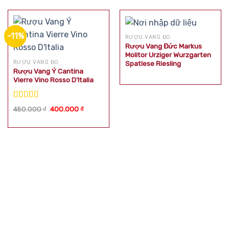
-11%
RƯỢU VANG ĐỎ
Rượu Vang Đức Markus
Molitor Urziger Wurzgarten
RƯỢU VANG ĐỎ
Spatlese Riesling
Rượu Vang Ý Cantina
Vierre Vino Rosso D’Italia
Được xếp
Giá
Giá
450.000
₫
400.000
₫
hạng
5.00
5
gốc
hiện
là:
tại
sao
450.000 ₫.
là:
400.000 ₫.