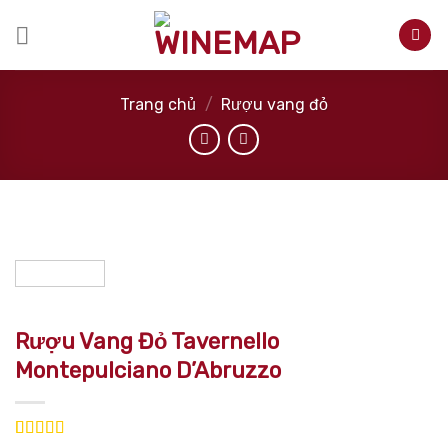
Skip
to
content
Trang chủ
/
Rượu vang đỏ
Rượu Vang Đỏ Tavernello
Montepulciano D’Abruzzo