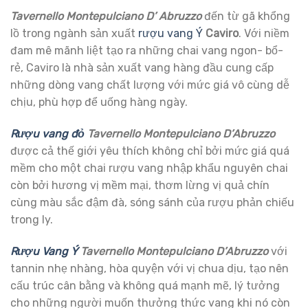
Tavernello Montepulciano D’ Abruzzo
đến từ gã khổng
lồ trong ngành sản xuất
rượu vang Ý
Caviro
. Với niềm
đam mê mãnh liệt tạo ra những chai vang ngon- bổ-
rẻ, Caviro là nhà sản xuất vang hàng đầu cung cấp
những dòng vang chất lượng với mức giá vô cùng dễ
chịu, phù hợp để uống hàng ngày.
Rượu vang đỏ
Tavernello Montepulciano D’Abruzzo
được cả thế giới yêu thích không chỉ bởi mức giá quá
mềm cho một chai rượu vang nhập khẩu nguyên chai
còn bởi hương vị mềm mại, thơm lừng vị quả chín
cùng màu sắc đậm đà, sóng sánh của rượu phản chiếu
trong ly.
Rượu Vang Ý
Tavernello Montepulciano D’Abruzzo
với
tannin nhẹ nhàng, hòa quyện với vị chua dịu, tạo nên
cấu trúc cân bằng và không quá mạnh mẽ, lý tưởng
cho những người muốn thưởng thức vang khi nó còn