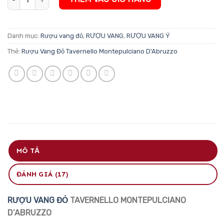
Danh mục:
Rượu vang đỏ
,
RƯỢU VANG
,
RƯỢU VANG Ý
Thẻ:
Rượu Vang Đỏ Tavernello Montepulciano D'Abruzzo
MÔ TẢ
ĐÁNH GIÁ (17)
RƯỢU VANG ĐỎ
TAVERNELLO MONTEPULCIANO
D’ABRUZZO