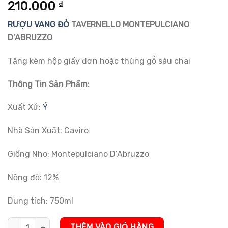
5.00
17
trên 5
210.000
₫
dựa trên
đánh giá
RƯỢU VANG ĐỎ
TAVERNELLO MONTEPULCIANO
D’ABRUZZO
Tặng kèm hộp giấy đơn hoặc thùng gỗ sáu chai
Thông Tin Sản Phẩm:
Xuất Xứ:
Ý
Nhà Sản Xuất: Caviro
Giống Nho: Montepulciano D’Abruzzo
Nồng độ: 12%
Dung tích: 750ml
Rượu Vang Đỏ Tavernello Montepulciano D'Abruzzo số lượng
THÊM VÀO GIỎ HÀNG