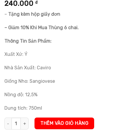
5.00
4
trên 5
240.000
₫
dựa trên
đánh giá
–
Tặng kèm hộp giấy đơn
– Giảm 10% Khi Mua Thùng 6 chai.
Thông Tin Sản Phẩm:
Xuất Xứ: Ý
Nhà Sản Xuất: Caviro
Giống Nho: Sangiovese
Nồng độ: 12,5%
Dung tích: 750ml
Rượu Vang Đỏ Tavernello Organic Sangiovese Rubicone số lượng
THÊM VÀO GIỎ HÀNG