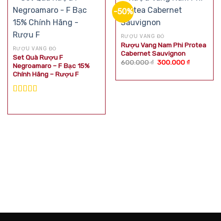
-50%
RƯỢU VANG ĐỎ
Rượu Vang Nam Phi Protea
RƯỢU VANG ĐỎ
Cabernet Sauvignon
Set Quà Rượu F
Giá
Giá
600.000
₫
300.000
₫
Negroamaro – F Bạc 15%
gốc
hiện
Chính Hãng – Rượu F
là:
tại
600.000 ₫.
là:
300.000 ₫
Được xếp
hạng
5.00
5
sao