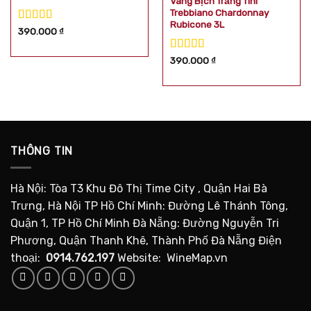
Vang Bịch Trắng Tini
Trebbiano Chardonnay
Rubicone 3L
Được xếp
390.000
₫
hạng
5.00
5
sao
Được xếp
390.000
₫
hạng
5.00
5
sao
THÔNG TIN
Hà Nội: Tòa T3 Khu Đô Thị Time City , Quận Hai Bà
Trưng, Hà Nội TP Hồ Chí Minh: Đường Lê Thánh Tông,
Quận 1, TP Hồ Chí Minh Đà Nẵng: Đường Nguyễn Tri
Phương, Quận Thanh Khê, Thành Phố Đà Nẵng Điện
thoại:
0914.762.197
Website: WineMap.vn