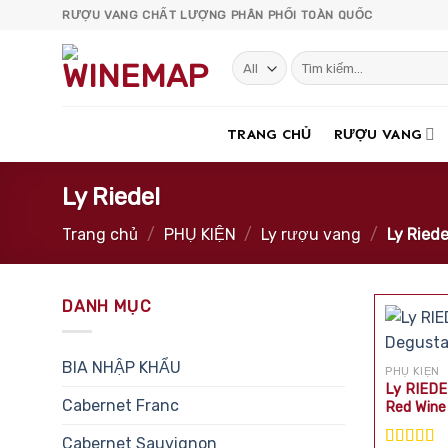
Skip
RƯỢU VANG CHẤT LƯỢNG PHÂN PHỐI TOÀN QUỐC
to
content
Tìm
kiếm:
TRANG CHỦ
RƯỢU VANG
Ly Riedel
Trang chủ
/
PHỤ KIỆN
/
Ly rượu vang
/
Ly Riede
DANH MỤC
BIA NHẬP KHẨU
PHỤ KIỆN
Ly RIEDE
Cabernet Franc
Red Wine
Cabernet Sauvignon