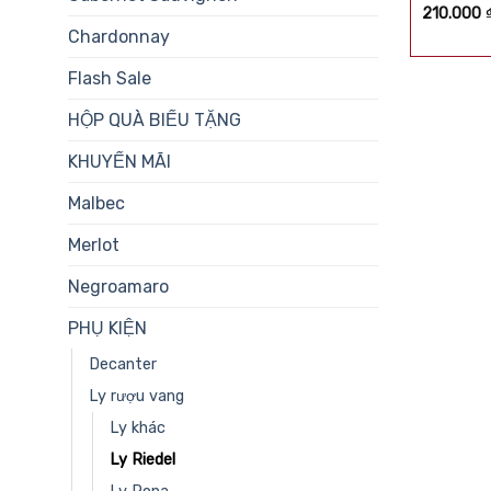
Được xế
210.000
hạng
5.0
Chardonnay
sao
Flash Sale
HỘP QUÀ BIẾU TẶNG
KHUYẾN MÃI
Malbec
Merlot
Negroamaro
PHỤ KIỆN
Decanter
Ly rượu vang
Ly khác
Ly Riedel