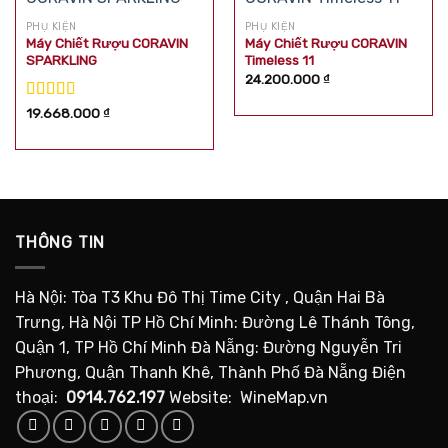
PHỤ KIỆN
PHỤ KIỆN
Máy Chiết Rượu CORAVIN
Máy Chiết Rượu CORAVIN
SPARKLING
Timeless 11
24.200.000
₫
Được xếp
19.668.000
₫
hạng
5.00
5
sao
THÔNG TIN
Hà Nội: Tòa T3 Khu Đô Thị Time City , Quận Hai Bà
Trưng, Hà Nội TP Hồ Chí Minh: Đường Lê Thánh Tông,
Quận 1, TP Hồ Chí Minh Đà Nẵng: Đường Nguyễn Tri
Phương, Quận Thanh Khê, Thành Phố Đà Nẵng Điện
thoại:
0914.762.197
Website: WineMap.vn