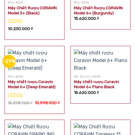
PHỤ KIỆN
PHỤ KIỆN
Máy Chiết Rượu CORAVIN
Máy Chiết Rượu CORAVIN
Model 3+ (Black)
Model 6+ (Burgundy)
15.620.000
₫
Được xếp
10.230.000
₫
hạng
5.00
5
sao
-29%
PHỤ KIỆN
MỞ RƯỢU VANG
Máy chiết rượu Coravin
Máy chiết rượu Coravin
Model 6+ (Deep Emerald)
Model 6+ Piano Black
15.620.000
₫
Được xếp
Giá
Giá
15.398.900
₫
10.998.900
₫
gốc
hiện
hạng
5.00
5
là:
tại
sao
15.398.900 ₫.
là:
10.998.900 ₫.