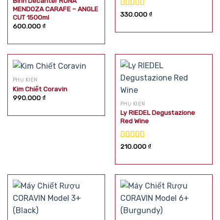
Bình Decanter RONA
MENDOZA CARAFE – ANGLE
Được xếp
330.000
₫
CUT 1500ml
hạng
5.00
5
600.000
₫
sao
PHỤ KIỆN
Kim Chiết Coravin
990.000
₫
PHỤ KIỆN
Ly RIEDEL Degustazione
Red Wine
Được xếp
210.000
₫
hạng
5.00
5
sao