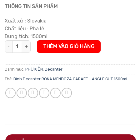
THÔNG TIN SẢN PHẨM
Xuất xứ : Slovakia
Chất liệu : Pha lê
Dung tích: 1500ml
Bình Decanter RONA MENDOZA CARAFE – ANGLE CUT 1500ml s
THÊM VÀO GIỎ HÀNG
Danh mục:
PHỤ KIỆN
,
Decanter
Thẻ:
Bình Decanter RONA MENDOZA CARAFE – ANGLE CUT 1500ml