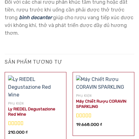
Đối với các chai rượu phân khúc tầm trung hoặc đắt
tiền, rượu trước khi uống cần phải được thở trước
trong
bình decanter
giúp cho rượu vang tiếp xúc được
với không khí, thở và phát triển được đầy đủ hương
thơm.
SẢN PHẨM TƯƠNG TỰ
PHỤ KIỆN
Máy Chiết Rượu CORAVIN
PHỤ KIỆN
SPARKLING
Ly RIEDEL Degustazione
Red Wine
Được xếp
19.668.000
₫
hạng
5.00
5
Được xếp
210.000
₫
sao
hạng
5.00
5