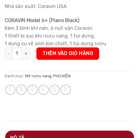
Nhà sản xuất: Coravin USA
CORAVIN Model 6+ (Piano Black)
Kèm 3 bình khí nén, 6 nút vặn Coravin,
1 thiết bị sục khí rượu vang, 1 túi đựng,
1 dụng cụ vệ sinh kim chiết, 1 túi đựng rượu
Máy chiết rượu Coravin Model 6+ Piano Black số lượng
THÊM VÀO GIỎ HÀNG
Danh mục:
Mở rượu vang
,
PHỤ KIỆN
MÔ TẢ