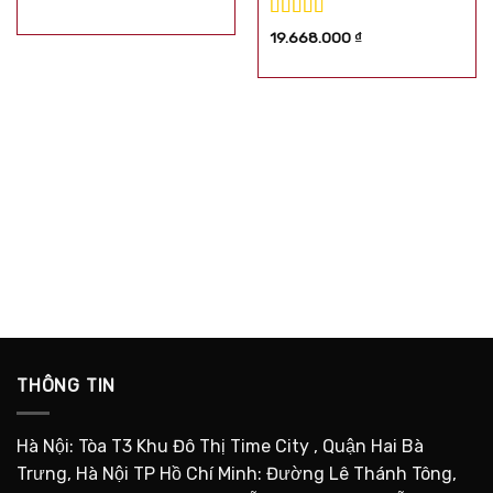
Được xếp
19.668.000
₫
hạng
5.00
5
sao
THÔNG TIN
Hà Nội: Tòa T3 Khu Đô Thị Time City , Quận Hai Bà
Trưng, Hà Nội TP Hồ Chí Minh: Đường Lê Thánh Tông,