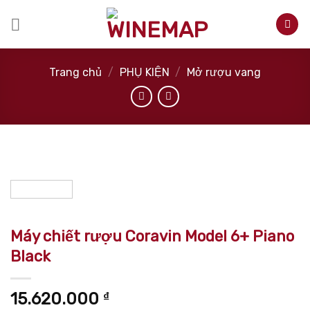
Skip
to
content
Trang chủ
/
PHỤ KIỆN
/
Mở rượu vang
Máy chiết rượu Coravin Model 6+ Piano
Black
15.620.000
₫