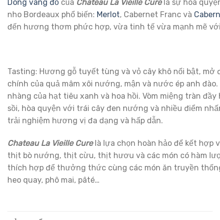
Dòng vang đỏ
của
Chateau La Vieille Cure
là sự hòa quyện
nho Bordeaux phổ biến:
Merlot
, Cabernet Franc và
Cabern
đến hương thơm phức hợp, vừa tinh tế vừa mạnh mẽ với 
Tasting: Hương gỗ tuyết tùng và vỏ cây khô nổi bật, m
chính của quả mâm xôi nướng, mận và nước ép anh đào. 
nhàng của hạt tiêu xanh và hoa hồi. Vòm miệng tràn đầy
sồi, hòa quyện với trái cây đen nướng và nhiều điểm nhấn 
trải nghiệm hương vị đa dạng và hấp dẫn.
Chateau La Vieille Cure
là lựa chọn hoàn hảo để kết hợp 
thịt bò nướng, thịt cừu, thịt hươu và các món có hàm l
thích hợp để thưởng thức cùng các món ăn truyền thống
heo quay, phô mai, pâté…