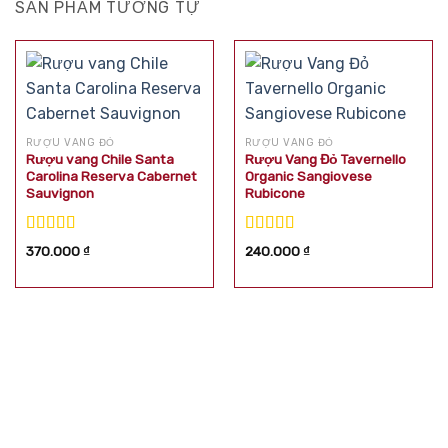
SẢN PHẨM TƯƠNG TỰ
RƯỢU VANG ĐỎ
RƯỢU VANG ĐỎ
Rượu vang Chile Santa
Rượu Vang Đỏ Tavernello
Carolina Reserva Cabernet
Organic Sangiovese
Sauvignon
Rubicone
Được xếp
Được xếp
370.000
₫
240.000
₫
hạng
5.00
5
hạng
5.00
5
sao
sao