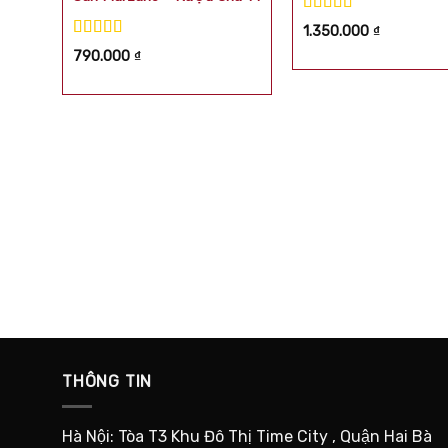
Được xếp
1.350.000
₫
hạng
5.00
5
Được xếp
790.000
₫
sao
hạng
5.00
5
sao
THÔNG TIN
Hà Nội: Tòa T3 Khu Đô Thị Time City , Quận Hai Bà