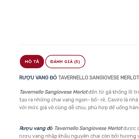
MÔ TẢ
ĐÁNH GIÁ (5)
RƯỢU VANG ĐỎ
TAVERNELLO SANGIOVESE MERLO
Tavernello Sangiovese Merlot
đến từ gã khổng lồ t
tạo ra những chai vang ngon- bổ- rẻ, Caviro là n
với mức giá vô cùng dễ chịu, phù hợp để uống hàn
Rượu vang đỏ
Tavernello Sangiovese Merlot
được c
rượu vang nhập khẩu nguyên chai còn bởi hương v