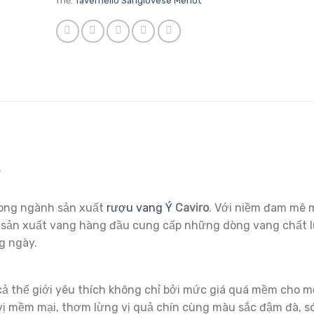
Thẻ:
Tavernello Sangiovese Merlot
T
rong ngành sản xuất
rượu vang Ý
Caviro
. Với niềm đam mê m
hà sản xuất vang hàng đầu cung cấp những dòng vang chất 
g ngày.
ả thế giới yêu thích không chỉ bởi mức giá quá mềm cho m
ị mềm mại, thơm lừng vị quả chín cùng màu sắc đậm đà, s