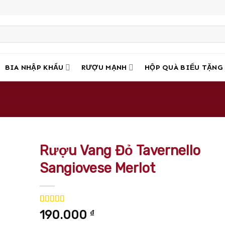
BIA NHẬP KHẨU
RƯỢU MẠNH
HỘP QUÀ BIẾU TẶNG
Rượu Vang Đỏ Tavernello
Sangiovese Merlot
5.00
5
trên 5
190.000
₫
dựa trên