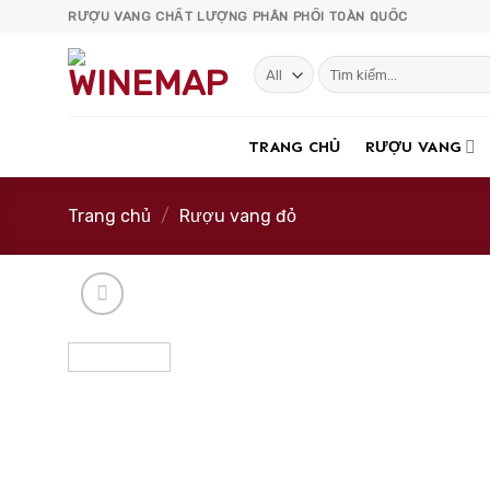
Skip
RƯỢU VANG CHẤT LƯỢNG PHÂN PHỐI TOÀN QUỐC
to
content
Tìm
kiếm:
TRANG CHỦ
RƯỢU VANG
Trang chủ
/
Rượu vang đỏ