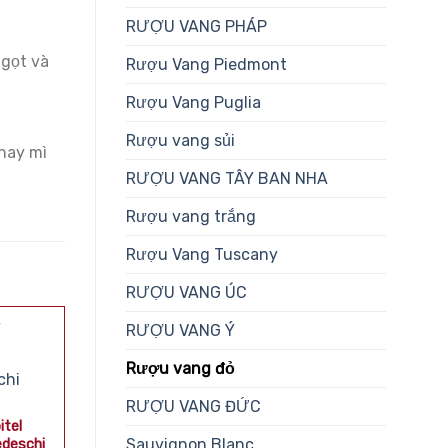
RƯỢU VANG PHÁP
ngọt và
Rượu Vang Piedmont
Rượu Vang Puglia
Rượu vang sủi
 hay mì
RƯỢU VANG TÂY BAN NHA
Rượu vang trắng
Rượu Vang Tuscany
RƯỢU VANG ÚC
RƯỢU VANG Ý
-50%
-11%
Rượu vang đỏ
RƯỢU VANG ĐỨC
itel
Sauvignon Blanc
Tedeschi