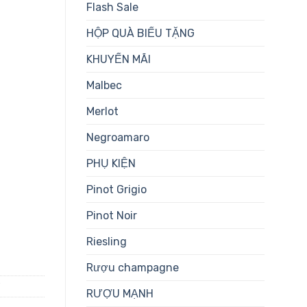
Flash Sale
HỘP QUÀ BIẾU TẶNG
KHUYẾN MÃI
Malbec
Merlot
Negroamaro
PHỤ KIỆN
Pinot Grigio
Pinot Noir
Riesling
Rượu champagne
Ý
RƯỢU MẠNH