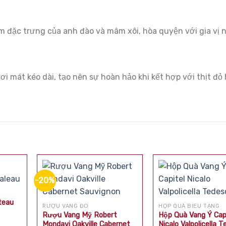
 đặc trưng của anh đào và mâm xôi, hòa quyện với gia vị 
i mát kéo dài, tạo nên sự hoàn hảo khi kết hợp với thịt đỏ
-20%
teau
RƯỢU VANG ĐỎ
HỘP QUÀ BIẾU TẶNG
Rượu Vang Mỹ Robert
Hộp Quà Vang Ý Cap
Mondavi Oakville Cabernet
Nicalo Valpolicella 