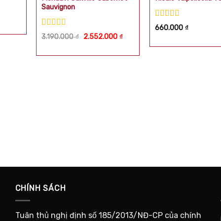
Sauvignon
Được xếp
660.000
₫
hạng
5.00
5
Được xếp
Giá
Giá
3.190.000
₫
2.552.000
₫
sao
hạng
5.00
5
gốc
hiện
sao
là:
tại
3.190.000 ₫.
là:
2.552.000 ₫.
CHÍNH SÁCH
Tuân thủ nghị định số 185/2013/NĐ-CP của chính