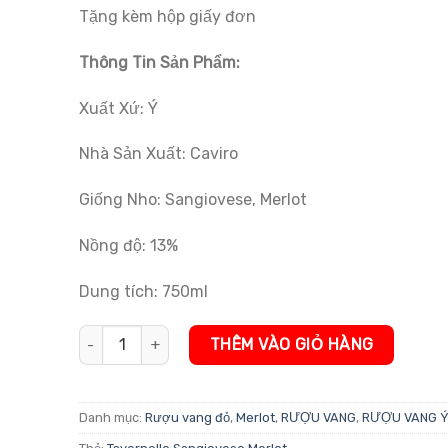
đánh giá
Tặng kèm hộp giấy đơn
Thông Tin Sản Phẩm:
Xuất Xứ: Ý
Nhà Sản Xuất: Caviro
Giống Nho: Sangiovese, Merlot
Nồng độ: 13%
Dung tích: 750ml
Rượu Vang Đỏ Tavernello Sangiovese Merlot số lượng
THÊM VÀO GIỎ HÀNG
Danh mục:
Rượu vang đỏ
,
Merlot
,
RƯỢU VANG
,
RƯỢU VANG 