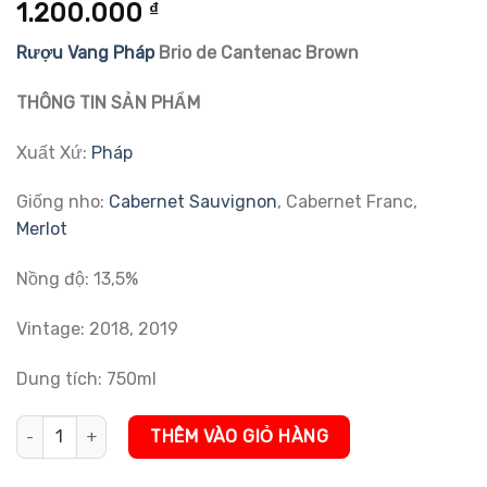
5.00
2
trên 5
1.200.000
₫
dựa trên
đánh giá
Rượu Vang Pháp
Brio de Cantenac Brown
THÔNG TIN SẢN PHẨM
Xuất Xứ:
Pháp
Giống nho:
Cabernet Sauvignon
, Cabernet Franc,
Merlot
Nồng độ: 13,5%
Vintage: 2018, 2019
Dung tích: 750ml
Rượu Vang Pháp Brio de Cantenac Brown số lượng
THÊM VÀO GIỎ HÀNG