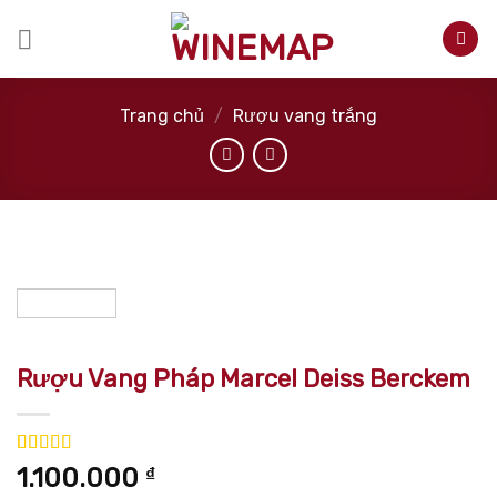
Skip
to
content
Trang chủ
/
Rượu vang trắng
Rượu Vang Pháp Marcel Deiss Berckem
5.00
1
trên 5
1.100.000
₫
dựa trên