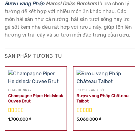
Rượu vang Pháp
Marcel Deiss Berckem
là lựa chọn lý
tưởng để kết hợp với nhiều món ăn khác nhau. Các
món hải sản như cá nướng, hải sản tươi sống hay ức
gà sốt kem nhẹ đều rất hợp với rượu này, giúp tôn lên
hương vị trái cây và sự tươi mới đặc trưng của rượu.
SẢN PHẨM TƯƠNG TỰ
CHARDONNAY
RƯỢU VANG ĐỎ
Champagne Piper Heidsieck
Rượu vang Pháp Château
Cuvee Brut
Talbot
Được xếp
Được xếp
1.700.000
₫
5.060.000
₫
hạng
5.00
5
hạng
5.00
5
sao
sao