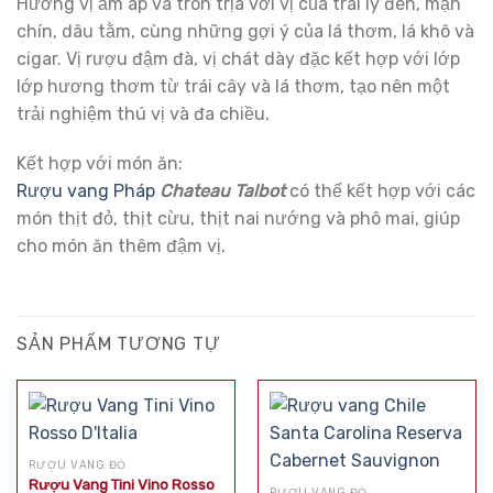
Hương vị ấm áp và tròn trịa với vị của trái lý đen, mận
chín, dâu tằm, cùng những gợi ý của lá thơm, lá khô và
cigar. Vị rượu đậm đà, vị chát dày đặc kết hợp với lớp
lớp hương thơm từ trái cây và lá thơm, tạo nên một
trải nghiệm thú vị và đa chiều.
Kết hợp với món ăn:
Rượu vang Pháp
Chateau Talbot
có thể kết hợp với các
món thịt đỏ, thịt cừu, thịt nai nướng và phô mai, giúp
cho món ăn thêm đậm vị.
SẢN PHẨM TƯƠNG TỰ
RƯỢU VANG ĐỎ
Rượu Vang Tini Vino Rosso
RƯỢU VANG ĐỎ