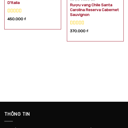
D’Italia
Rượu vang Chile Santa
Carolina Reserva Cabernet
Sauvignon
Được xếp
450.000
₫
hạng
5.00
5
sao
Được xếp
370.000
₫
hạng
5.00
5
sao
THÔNG TIN