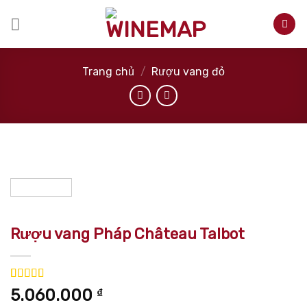
Skip
to
content
Trang chủ
/
Rượu vang đỏ
Rượu vang Pháp Château Talbot
5.00
1
trên 5
5.060.000
₫
dựa trên