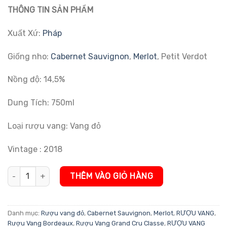
đánh giá
THÔNG TIN SẢN PHẨM
Xuất Xứ:
Pháp
Giống nho:
Cabernet Sauvignon
,
Merlot
, Petit Verdot
Nồng độ: 14,5%
Dung Tích: 750ml
Loại rượu vang: Vang đỏ
Vintage : 2018
Rượu vang Pháp Château Talbot số lượng
THÊM VÀO GIỎ HÀNG
Danh mục:
Rượu vang đỏ
,
Cabernet Sauvignon
,
Merlot
,
RƯỢU VANG
,
Rượu Vang Bordeaux
,
Rượu Vang Grand Cru Classe
,
RƯỢU VANG