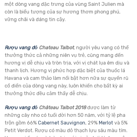
một dòng vang đặc trưng của vùng Saint Julien mà
còn là biểu tượng của sự hương thơm phong phú,
vững chãi và đáng tin cậy.
Rượu vang đỏ
Chateau Talbot
, người yêu vang có thể
thưởng thức cả những niên vụ trẻ, cũng mang đến
hương vị dễ chịu và tròn trịa, với vị chát lụa êm dịu và
thanh lịch. Hương vị phức hợp đặc biệt của thuốc lá
Havana và cam thảo làm nổi bật hơn nữa sự quyến rũ
cổ điển của dòng vang này, luôn khiến cho bất kỳ ai
thưởng thức đều cảm thấy dễ chịu.
Rượu vang đỏ
Château Talbot 2018
được làm từ
những cây nho có tuổi đời hơn 50 năm, với tỷ lệ pha
trộn gồm 66%
Cabernet Sauvignon
, 29%
Merlot
và 5%
Petit Verdot. Rượu có màu đỏ thạch lựu sâu màu tím.