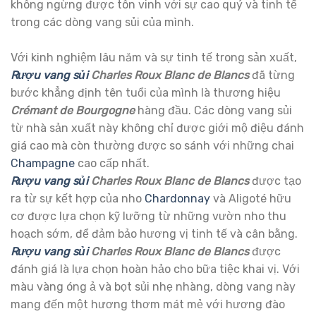
không ngừng được tôn vinh với sự cao quý và tinh tế
trong các dòng vang sủi của mình.
Với kinh nghiệm lâu năm và sự tinh tế trong sản xuất,
Rượu vang sủi
Charles Roux Blanc de Blancs
đã từng
bước khẳng định tên tuổi của mình là thương hiệu
Crémant de Bourgogne
hàng đầu. Các dòng vang sủi
từ nhà sản xuất này không chỉ được giới mộ điệu đánh
giá cao mà còn thường được so sánh với những chai
Champagne
cao cấp nhất.
Rượu vang sủi
Charles Roux Blanc de Blancs
được tạo
ra từ sự kết hợp của nho
Chardonnay
và Aligoté hữu
cơ được lựa chọn kỹ lưỡng từ những vườn nho thu
hoạch sớm, để đảm bảo hương vị tinh tế và cân bằng.
Rượu vang sủi
Charles Roux Blanc de Blancs
được
đánh giá là lựa chọn hoàn hảo cho bữa tiệc khai vị. Với
màu vàng óng ả và bọt sủi nhẹ nhàng, dòng vang này
mang đến một hương thơm mát mẻ với hương đào