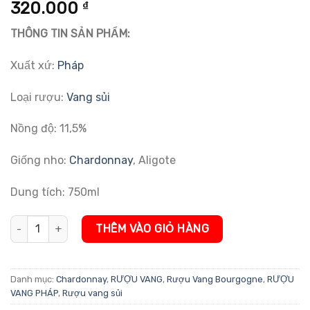
5.00
1
trên 5
320.000
₫
dựa trên
đánh giá
THÔNG TIN SẢN PHẨM:
Xuất xứ:
Pháp
Loại rượu:
Vang sủi
Nồng độ: 11,5%
Giống nho:
Chardonnay
, Aligote
Dung tích: 750ml
Rượu vang sủi Charles Roux Blanc de Blancs số lượng
THÊM VÀO GIỎ HÀNG
Danh mục:
Chardonnay
,
RƯỢU VANG
,
Rượu Vang Bourgogne
,
RƯỢU
VANG PHÁP
,
Rượu vang sủi