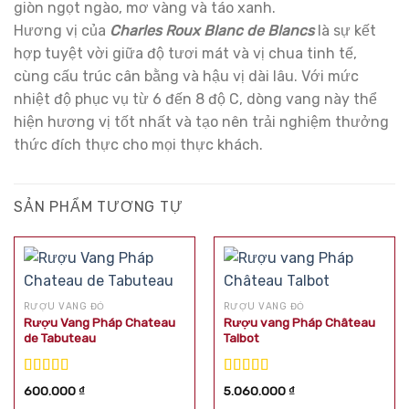
giòn ngọt ngào, mơ vàng và táo xanh.
Hương vị của
Charles Roux Blanc de Blancs
là sự kết
hợp tuyệt vời giữa độ tươi mát và vị chua tinh tế,
cùng cấu trúc cân bằng và hậu vị dài lâu. Với mức
nhiệt độ phục vụ từ 6 đến 8 độ C, dòng vang này thể
hiện hương vị tốt nhất và tạo nên trải nghiệm thưởng
thức đích thực cho mọi thực khách.
SẢN PHẨM TƯƠNG TỰ
RƯỢU VANG ĐỎ
RƯỢU VANG ĐỎ
Rượu Vang Pháp Chateau
Rượu vang Pháp Château
de Tabuteau
Talbot
Được xếp
Được xếp
600.000
₫
5.060.000
₫
hạng
5.00
5
hạng
5.00
5