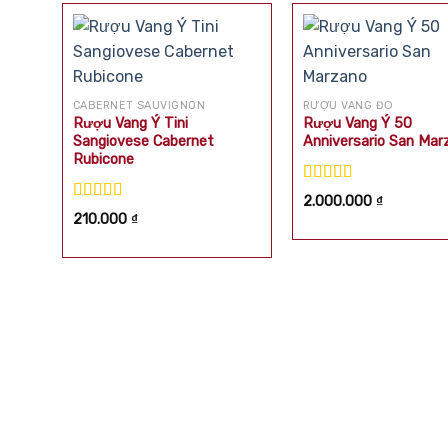
CABERNET SAUVIGNON
RƯỢU VANG ĐỎ
Rượu Vang Ý Tini
Rượu Vang Ý 50
Sangiovese Cabernet
Anniversario San Mar
Rubicone
Được xếp
2.000.000
₫
hạng
5.00
5
Được xếp
210.000
₫
sao
hạng
5.00
5
sao