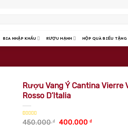
BIA NHẬP KHẨU
RƯỢU MẠNH
HỘP QUÀ BIẾU TẶNG
Rượu Vang Ý Cantina Vierre 
Rosso D’Italia
5.00
21
trên 5
Giá
Giá
450.000
₫
400.000
₫
dựa trên