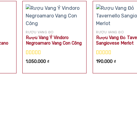
RƯỢU VANG ĐỎ
RƯỢU VANG ĐỎ
Rượu Vang Ý Vindoro
Rượu Vang Đỏ Taver
zano
Negroamaro Vang Con Công
Sangiovese Merlot
Được xếp
Được xếp
1.050.000
₫
190.000
₫
hạng
5.00
5
hạng
5.00
5
sao
sao