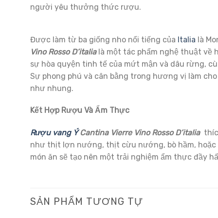
người yêu thưởng thức rượu.
Được làm từ ba giống nho nổi tiếng của
Italia
là Mo
Vino Rosso D’italia
là một tác phẩm nghệ thuật về h
sự hòa quyện tinh tế của mứt mận và dâu rừng, cùn
Sự phong phú và cân bằng trong hương vị làm cho 
như nhung.
Kết Hợp Rượu Và Ẩm Thực
Rượu vang Ý
Cantina Vierre Vino Rosso D’italia
thíc
như thịt lợn nướng, thịt cừu nướng, bò hầm, hoặc 
món ăn sẽ tạo nên một trải nghiệm ẩm thực đầy hấp
SẢN PHẨM TƯƠNG TỰ