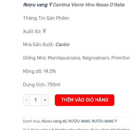
gốc
hiện
đánh giá
Rượu vang Ý
Cantina Vierre Vino Rosso D’italia
là:
tại
450.000 ₫.
là:
Thông Tin Sản Phẩm:
400.000 ₫.
Xuất Xứ:
Ý
Nhà Sản Xuất:
Caviro
Giống Nho: Montepulciano, Negroamaro, Primitiv
Nồng độ: 14,5%
Dung tích: 750ml
Rượu Vang Ý Cantina Vierre Vino Rosso D'Italia số lượn
THÊM VÀO GIỎ HÀNG
Danh mục:
Rượu vang đỏ
,
RƯỢU VANG
,
RƯỢU VANG Ý