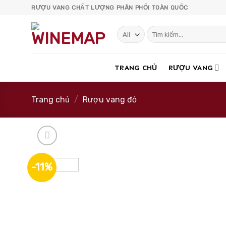
Skip
RƯỢU VANG CHẤT LƯỢNG PHÂN PHỐI TOÀN QUỐC
to
content
Tìm
kiếm:
TRANG CHỦ
RƯỢU VANG
Trang chủ
/
Rượu vang đỏ
-11%