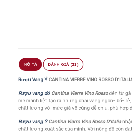
MÔ TẢ
ĐÁNH GIÁ (21)
Rượu Vang Ý
CANTINA VIERRE VINO ROSSO D’ITALI
Rượu vang đỏ
Cantina Vierre Vino Rosso
đến từ gã 
mê mãnh liệt tạo ra những chai vang ngon- bổ- rẻ
chất lượng với mức giá vô cùng dễ chịu, phù hợp
Rượu vang Ý
Cantina Vierre Vino Rosso D’italia
nhận
chất lượng xuất sắc của mình. Với nồng độ cồn đạt