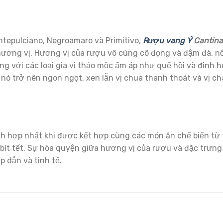
ntepulciano, Negroamaro và Primitivo,
Rượu vang Ý
Cantina
ương vị. Hương vị của rượu vô cùng cô đọng và đậm đà, nổ
g với các loại gia vị thảo mộc ấm áp như quế hồi và đinh 
nó trở nên ngon ngọt, xen lẫn vị chua thanh thoát và vị c
h hợp nhất khi được kết hợp cùng các món ăn chế biến từ t
bít tết. Sự hòa quyện giữa hương vị của rượu và đặc trưng
 dẫn và tinh tế.