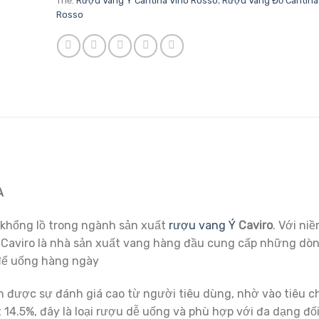
Thẻ:
Rượu Vang Ý Cantina Vino Rosso
,
Rượu Vang Đỏ Cantina
Rosso
A
khổng lồ trong ngành sản xuất
rượu vang Ý
Caviro
. Với ni
, Caviro là nhà sản xuất vang hàng đầu cung cấp những dò
 để uống hàng ngày
 được sự đánh giá cao từ người tiêu dùng, nhờ vào tiêu 
 14.5%, đây là loại rượu dễ uống và phù hợp với đa dạng đố