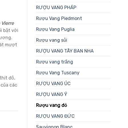
RƯỢU VANG PHÁP
Rượu Vang Piedmont
 Vierre
Rượu Vang Puglia
i bật với
hương.
Rượu vang sủi
hát mượt
RƯỢU VANG TÂY BAN NHA
Rượu vang trắng
Rượu Vang Tuscany
hịt đỏ,
RƯỢU VANG ÚC
 của các
RƯỢU VANG Ý
Rượu vang đỏ
RƯỢU VANG ĐỨC
Sauvignon Blanc