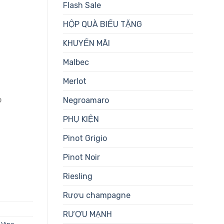
Flash Sale
HỘP QUÀ BIẾU TẶNG
KHUYẾN MÃI
Malbec
Merlot
o
Negroamaro
PHỤ KIỆN
Pinot Grigio
Pinot Noir
g
Riesling
Rượu champagne
RƯỢU MẠNH