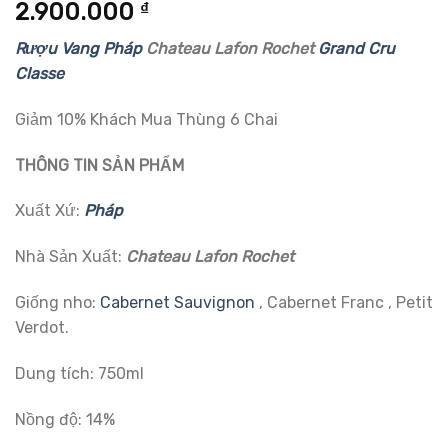
5.00
1
trên 5
2.900.000
₫
dựa trên
đánh giá
Rượu Vang Pháp
Chateau Lafon Rochet
Grand Cru
Classe
Giảm 10% Khách Mua Thùng 6 Chai
THÔNG TIN SẢN PHẨM
Xuất Xứ:
Pháp
Nhà Sản Xuất:
Chateau Lafon Rochet
Giống nho:
Cabernet Sauvignon
, Cabernet Franc , Petit
Verdot.
Dung tích: 750ml
Nồng độ: 14%