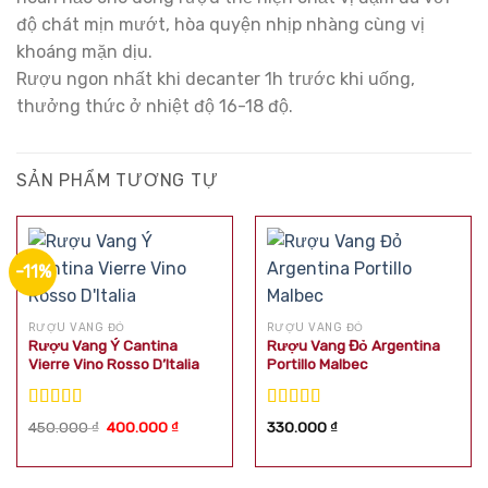
độ chát mịn mướt, hòa quyện nhịp nhàng cùng vị
khoáng mặn dịu.
Rượu ngon nhất khi decanter 1h trước khi uống,
thưởng thức ở nhiệt độ 16-18 độ.
SẢN PHẨM TƯƠNG TỰ
-11%
RƯỢU VANG ĐỎ
RƯỢU VANG ĐỎ
Rượu Vang Ý Cantina
Rượu Vang Đỏ Argentina
Vierre Vino Rosso D’Italia
Portillo Malbec
Được xếp
Được xếp
Giá
Giá
450.000
₫
400.000
₫
330.000
₫
hạng
5.00
5
hạng
5.00
5
gốc
hiện
là:
tại
sao
sao
450.000 ₫.
là:
400.000 ₫.