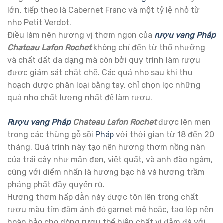
lớn, tiếp theo là Cabernet Franc và một tỷ lệ nhỏ từ
nho Petit Verdot.
Điều làm nên hương vị thơm ngon của
rượu vang Pháp
Chateau Lafon Rochet
không chỉ đến từ thổ nhưỡng
và chất đất đa dạng mà còn bởi quy trình làm rượu
được giám sát chặt chẽ. Các quả nho sau khi thu
hoạch được phân loại bằng tay, chỉ chọn lọc những
quả nho chất lượng nhất để làm rượu.
Rượu vang Pháp
Chateau Lafon Rochet
được lên men
trong các thùng gỗ sồi
Pháp
với thời gian từ 18 đến 20
tháng. Quá trình này tạo nên hương thơm nồng nàn
của trái cây như mận đen, việt quất, và anh đào ngâm,
cùng với điểm nhấn là hương bạc hà và hương trầm
phảng phất đầy quyến rũ.
Hương thơm hấp dẫn này được tôn lên trong chất
rượu màu tím đậm ánh đỏ garnet mê hoặc, tạo lớp nền
hoàn hảo cho dòng rượu thể hiện chất vị đậm đà với