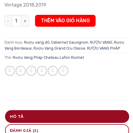
Vintage 2018,2019
Rượu Vang Pháp Chateau Lafon Rochet số lượng
THÊM VÀO GIỎ HÀNG
Danh mục:
Rượu vang đỏ
,
Cabernet Sauvignon
,
RƯỢU VANG
,
Rượu
Vang Bordeaux
,
Rượu Vang Grand Cru Classe
,
RƯỢU VANG PHÁP
Thẻ:
Rượu Vang Pháp Chateau Lafon Rochet
MÔ TẢ
ĐÁNH GIÁ (1)