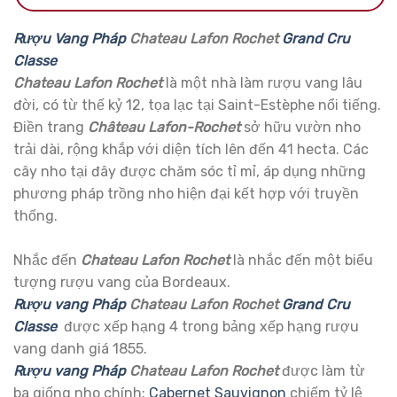
Rượu Vang Pháp
Chateau Lafon Rochet
Grand Cru
Classe
Chateau Lafon Rochet
là một nhà làm rượu vang lâu
đời, có từ thế kỷ 12, tọa lạc tại Saint-Estèphe nổi tiếng.
Điền trang
Château Lafon-Rochet
sở hữu vườn nho
trải dài, rộng khắp với diện tích lên đến 41 hecta. Các
cây nho tại đây được chăm sóc tỉ mỉ, áp dụng những
phương pháp trồng nho hiện đại kết hợp với truyền
thống.
Nhắc đến
Chateau Lafon Rochet
là nhắc đến một biểu
tượng rượu vang của Bordeaux.
Rượu vang Pháp
Chateau Lafon Rochet
Grand Cru
Classe
được xếp hạng 4 trong bảng xếp hạng rượu
vang danh giá 1855.
Rượu vang Pháp
Chateau Lafon Rochet
được làm từ
ba giống nho chính:
Cabernet Sauvignon
chiếm tỷ lệ