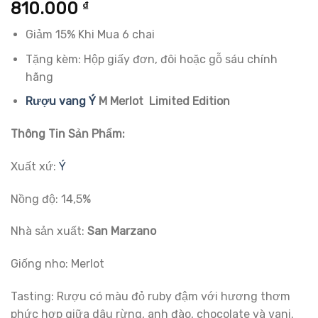
5.00
29
trên 5
810.000
₫
dựa trên
đánh giá
Giảm 15% Khi Mua 6 chai
Tặng kèm: Hộp giấy đơn, đôi hoặc gỗ sáu chính
hãng
Rượu vang Ý
M Merlot Limited Edition
Thông Tin Sản Phẩm:
Xuất xứ:
Ý
Nồng độ: 14,5%
Nhà sản xuất:
San Marzano
Giống nho: Merlot
Tasting: Rượu có màu đỏ ruby đậm với hương thơm
phức hợp giữa dâu rừng, anh đào, chocolate và vani.