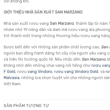
với không khí.
GIỚI THIỆU NHÀ SẢN XUẤT SAN MARZANO
Nhà sản xuất rượu vang
San Marzano
, thành lập từ năm
nhóm nhỏ 19 nông dân và đam mê rượu vang địa phương,
trở thành một trong những thương hiệu rượu vang hàng
Được biết đến với những sản phẩm chất lượng cao,
San 
người bạn đồng hành đáng tin cậy của người yêu vang c
và trên thị trường quốc tế. Nếu nhắc đến
San Marzano
, 
không nhớ đến những chai vang nổi tiếng như
rượu van
F Gold,
rượu
vang Vindoro
, r
ượu vang Vindoro Gold
, và
rư
Malvasia
, những lựa chọn tuyệt vời cho những người sàn
Việt Nam.
SẢN PHẨM TƯƠNG TỰ