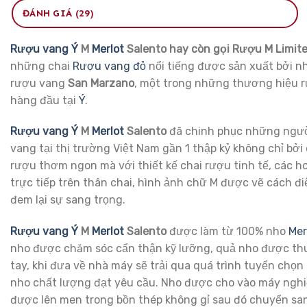
ĐÁNH GIÁ (29)
Rượu vang Ý
M
Merlot
Salento hay còn gọi Rượu M Limit
những chai
Rượu vang đỏ
nổi tiếng được sản xuất bởi n
rượu vang
San Marzano
, một trong những thương hiệu 
hàng đầu tại
Ý
.
Rượu vang Ý
M
Merlot
Salento
đã chinh phục những ngư
vang tại thị trường Việt Nam gần 1 thập kỷ không chỉ bởi
rượu thơm ngon mà với thiết kế chai rượu tinh tế, các ho
trực tiếp trên thân chai, hình ảnh chữ M được vẽ cách đ
đem lại sự sang trọng.
Rượu vang Ý
M
Merlot
Salento
được làm từ 100% nho
Mer
nho được chăm sóc cẩn thận kỹ lưỡng, quả nho được th
tay, khi đưa về nhà máy sẽ trải qua quá trình tuyển chọ
nho chất lượng đạt yêu cầu. Nho được cho vào máy ngh
được lên men trong bồn thép không gỉ sau đó chuyển san