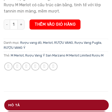
Rượu M Merlot có cấu trúc cân bằng, tinh tế với lớp
tannin mịn màng, mềm mượt.
Rượu Vang Ý San Marzano M Merlot Limited Edition số lượng
THÊM VÀO GIỎ HÀNG
Danh mục:
Rượu vang đỏ
,
Merlot
,
RƯỢU VANG
,
Rượu Vang Puglia
,
RƯỢU VANG Ý
Thẻ:
M Merlot
,
Rượu Vang Ý San Marzano M Merlot Limited Rượu M
MÔ TẢ