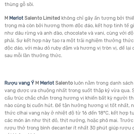
thùng gỗ sồi.
M
Merlot
Salento Limited
không chỉ gây ấn tượng bởi thiế
trọng mà còn bởi hương thơm độc đáo, kết hợp tinh tế giữ
như dâu rừng và anh đào, chocolate và vani, cùng với đ
phải. Sự kết hợp này tạo ra một trải nghiệm thưởng thứ
độc đáo, với màu đỏ ruby đậm và hương vị tròn vị, để lại 
sau mỗi lần thưởng thức.
Rượu vang Ý
M
Merlot
Salento
luôn nằm trong danh sách
vang được ưa chuộng nhất trong suốt thập kỷ vừa qua. 
cấu trúc chắc chắn trong hương vị khiến bất kỳ người 
nào cũng bị cuốn hút. Để tận hưởng hương vị tốt nhất,
thức clhai vang này ở nhiệt độ từ 16 đến 18°C, kết hợp tu
các món ăn như thịt đỏ, thịt nướng, hoặc phô mai. Trước
rượu thở trong bình decanter ít nhất 30 phút giúp rượu 