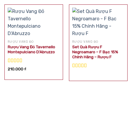
RƯỢU VANG ĐỎ
RƯỢU VANG ĐỎ
Rượu Vang Đỏ Tavernello
Set Quà Rượu F
Montepulciano D’Abruzzo
Negroamaro – F Bạc 15%
Chính Hãng – Rượu F
Được xếp
210.000
₫
hạng
5.00
5
Được xếp
sao
hạng
5.00
5
sao