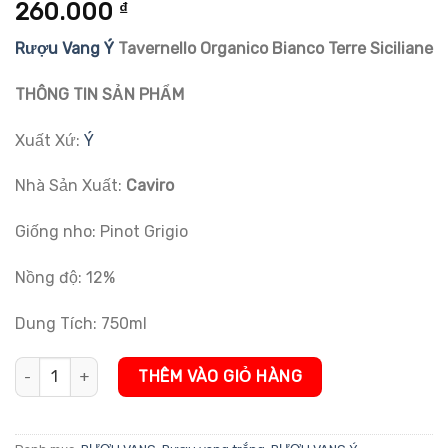
5.00
1
trên 5
260.000
₫
dựa trên
đánh giá
Rượu Vang Ý
Tavernello Organico Bianco Terre Siciliane
THÔNG TIN SẢN PHẨM
Xuất Xứ:
Ý
Nhà Sản Xuất:
Caviro
Giống nho: Pinot Grigio
Nồng độ: 12%
Dung Tích: 750ml
Rượu Vang Ý Tavernello Organico Bianco Terre Siciliane số lượng
THÊM VÀO GIỎ HÀNG