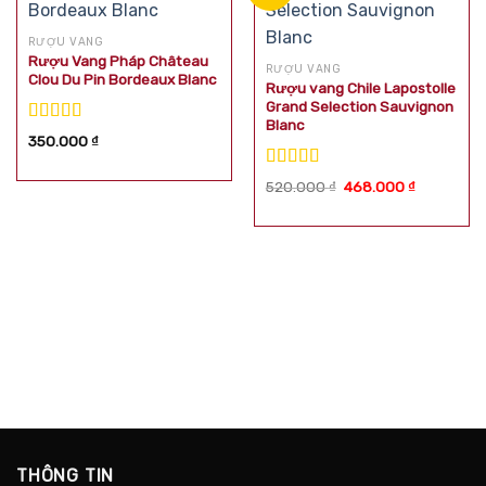
RƯỢU VANG
Rượu Vang Pháp Château
RƯỢU VANG
Clou Du Pin Bordeaux Blanc
Rượu vang Chile Lapostolle
Grand Selection Sauvignon
Blanc
Được xếp
350.000
₫
hạng
5.00
5
sao
Được xếp
Giá
Giá
520.000
₫
468.000
₫
hạng
5.00
5
gốc
hiện
là:
tại
sao
520.000 ₫.
là:
468.000 ₫
THÔNG TIN