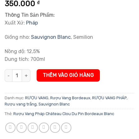
5.00
1
trên 5
350.000
₫
dựa trên
đánh giá
Thông Tin Sản Phẩm:
Xuất Xứ:
Pháp
Giống nho:
Sauvignon Blanc
, Semilion
Nồng độ: 12,5%
Dung tích: 700ml
Rượu Vang Pháp Château Clou Du Pin Bordeaux Blanc số lượng
THÊM VÀO GIỎ HÀNG
Danh mục:
RƯỢU VANG
,
Rượu Vang Bordeaux
,
RƯỢU VANG PHÁP
,
Rượu vang trắng
,
Sauvignon Blanc
Thẻ:
Rượu Vang Pháp Château Clou Du Pin Bordeaux Blanc