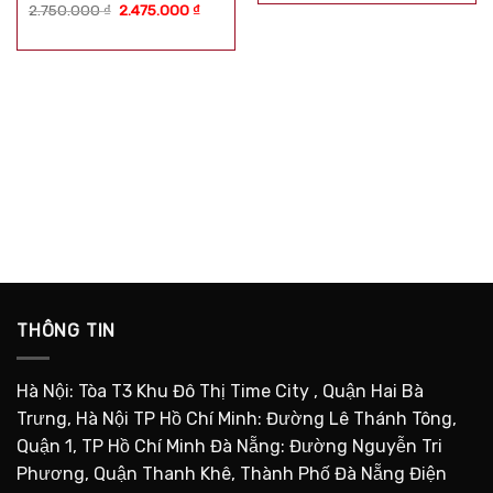
Được xếp
Giá
Giá
2.750.000
₫
2.475.000
₫
hạng
5.00
5
gốc
hiện
là:
tại
sao
2.750.000 ₫.
là:
2.475.000 ₫.
THÔNG TIN
Hà Nội: Tòa T3 Khu Đô Thị Time City , Quận Hai Bà
Trưng, Hà Nội TP Hồ Chí Minh: Đường Lê Thánh Tông,
Quận 1, TP Hồ Chí Minh Đà Nẵng: Đường Nguyễn Tri
Phương, Quận Thanh Khê, Thành Phố Đà Nẵng Điện