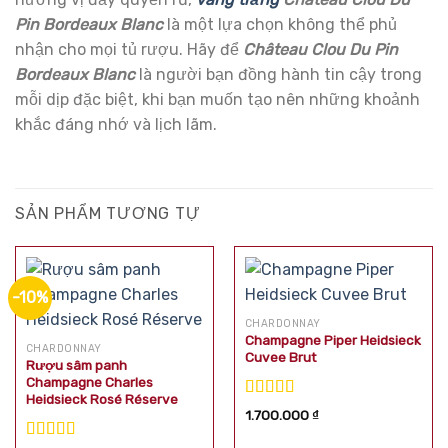
Pin Bordeaux Blanc
là một lựa chọn không thể phủ
nhận cho mọi tủ rượu. Hãy để
Château Clou Du Pin
Bordeaux Blanc
là người bạn đồng hành tin cậy trong
mỗi dịp đặc biệt, khi bạn muốn tạo nên những khoảnh
khắc đáng nhớ và lịch lãm.
SẢN PHẨM TƯƠNG TỰ
-10%
CHARDONNAY
Champagne Piper Heidsieck
CHARDONNAY
Cuvee Brut
Rượu sâm panh
Champagne Charles
Heidsieck Rosé Réserve
Được xếp
1.700.000
₫
hạng
5.00
5
sao