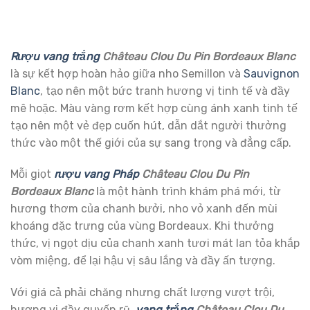
Rượu vang trắng
Château Clou Du Pin Bordeaux Blanc
là sự kết hợp hoàn hảo giữa nho Semillon và
Sauvignon
Blanc
, tạo nên một bức tranh hương vị tinh tế và đầy
mê hoặc. Màu vàng rơm kết hợp cùng ánh xanh tinh tế
tạo nên một vẻ đẹp cuốn hút, dẫn dắt người thưởng
thức vào một thế giới của sự sang trọng và đẳng cấp.
Mỗi giọt
rượu vang Pháp
Château Clou Du Pin
Bordeaux Blanc
là một hành trình khám phá mới, từ
hương thơm của chanh bưởi, nho vỏ xanh đến mùi
khoáng đặc trưng của vùng Bordeaux. Khi thưởng
thức, vị ngọt dịu của chanh xanh tươi mát lan tỏa khắp
vòm miệng, để lại hậu vị sâu lắng và đầy ấn tượng.
Với giá cả phải chăng nhưng chất lượng vượt trội,
hương vị đầy quyến rũ,
vang trắng
Château Clou Du