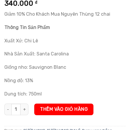
5.00
1
trên 5
340.000
₫
dựa trên
đánh giá
Giảm 10% Cho Khách Mua Nguyên Thùng 12 chai
Thông Tin Sản Phẩm
Xuất Xứ: Chi Lê
Nhà Sản Xuất: Santa Carolina
Giống nho: Sauvignon Blanc
Nồng độ: 13%
Dung tích: 750ml
Rượu vang trắng Santa Carolina Reserva Sauvignon Blanc số lư
THÊM VÀO GIỎ HÀNG