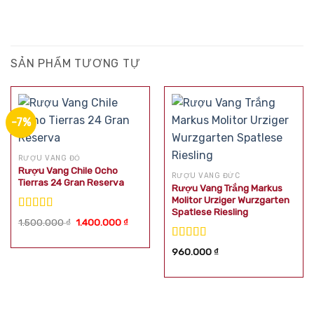
SẢN PHẨM TƯƠNG TỰ
-7%
RƯỢU VANG ĐỎ
Rượu Vang Chile Ocho
RƯỢU VANG ĐỨC
Tierras 24 Gran Reserva
Rượu Vang Trắng Markus
Molitor Urziger Wurzgarten
Spatlese Riesling
Được xếp
Giá
Giá
1.500.000
₫
1.400.000
₫
hạng
5.00
5
gốc
hiện
là:
tại
sao
Được xếp
1.500.000 ₫.
là:
960.000
₫
1.400.000 ₫.
hạng
5.00
5
sao