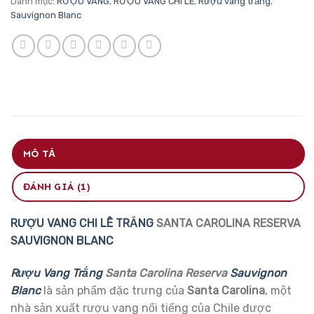
Danh mục:
RƯỢU VANG
,
RƯỢU VANG CHI LÊ
,
Rượu vang trắng
,
Sauvignon Blanc
MÔ TẢ
ĐÁNH GIÁ (1)
RƯỢU VANG CHI LÊ
TRẮNG
SANTA CAROLINA RESERVA
SAUVIGNON BLANC
Rượu Vang Trắng
Santa Carolina Reserva
Sauvignon
Blanc
là sản phẩm đặc trưng của
Santa Carolina
, một
nhà sản xuất rượu vang nổi tiếng của Chile được