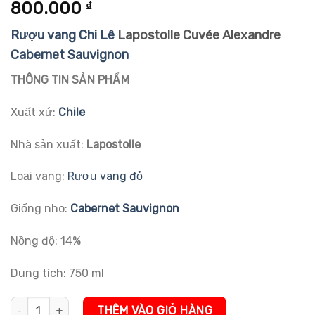
5.00
1
trên 5
800.000
₫
dựa trên
đánh giá
Rượu vang Chi Lê
Lapostolle Cuvée Alexandre
Cabernet Sauvignon
THÔNG TIN SẢN PHẨM
Xuất xứ:
Chile
Nhà sản xuất:
Lapostolle
Loại vang:
Rượu vang đỏ
Giống nho:
Cabernet Sauvignon
Nồng độ: 14%
Dung tích: 750 ml
Rượu vang Chi Lê Lapostolle Cuvée Alexandre Cabernet Sauvign
THÊM VÀO GIỎ HÀNG