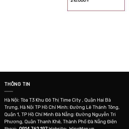
210.000
₫
1.500.000 ₫.
hạng
5.00
5
sao
THÔNG TIN
Hà Nội: Tòa T3 Khu Đô Thị Time City , Quận Hai Bà
Trưng, Hà Nội TP Hồ Chí Minh: Đường Lê Thánh Tông,
Quận 1, TP Hồ Chí Minh Đà Nẵng: Đường Nguyễn Tri
Phương, Quận Thanh Khê, Thành Phố Đà Nẵng Điện
thoại:
0914.762.197
Website: WineMap.vn