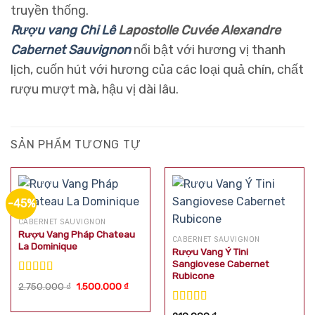
truyền thống.
Rượu vang Chi Lê
Lapostolle Cuvée Alexandre
Cabernet Sauvignon
nổi bật với hương vị thanh
lịch, cuốn hút với hương của các loại quả chín, chất
rượu mượt mà, hậu vị dài lâu.
SẢN PHẨM TƯƠNG TỰ
-45%
CABERNET SAUVIGNON
Rượu Vang Pháp Chateau
CABERNET SAUVIGNON
La Dominique
Rượu Vang Ý Tini
Sangiovese Cabernet
Rubicone
Được xếp
Giá
Giá
2.750.000
₫
1.500.000
₫
hạng
5.00
5
gốc
hiện
là:
tại
sao
Được xếp
2.750.000 ₫.
là: