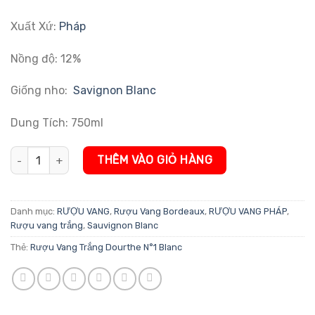
Xuất Xứ:
Pháp
Nồng độ: 12%
Giống nho:
Savignon Blanc
Dung Tích: 750ml
Rượu Vang Trắng Dourthe N°1 Blanc số lượng
THÊM VÀO GIỎ HÀNG
Danh mục:
RƯỢU VANG
,
Rượu Vang Bordeaux
,
RƯỢU VANG PHÁP
,
Rượu vang trắng
,
Sauvignon Blanc
Thẻ:
Rượu Vang Trắng Dourthe N°1 Blanc