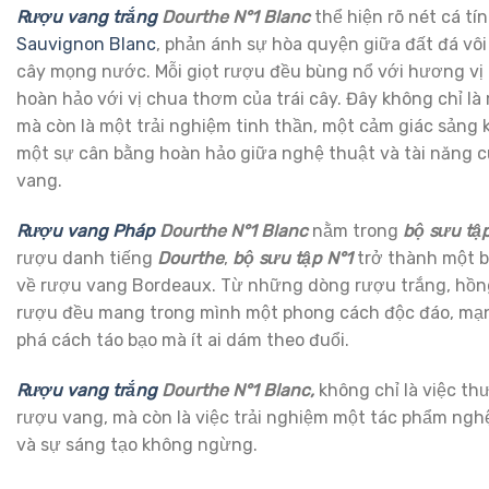
Rượu vang trắng
Dourthe N°1 Blanc
thể hiện rõ nét cá tí
Sauvignon Blanc
, phản ánh sự hòa quyện giữa đất đá vôi
cây mọng nước. Mỗi giọt rượu đều bùng nổ với hương vị 
hoàn hảo với vị chua thơm của trái cây. Đây không chỉ là
mà còn là một trải nghiệm tinh thần, một cảm giác sảng k
một sự cân bằng hoàn hảo giữa nghệ thuật và tài năng 
vang.
Rượu vang Pháp
Dourthe N°1 Blanc
nằm trong
bộ sưu tập
rượu danh tiếng
Dourthe
,
bộ sưu tập N°1
trở thành một b
về rượu vang Bordeaux. Từ những dòng rượu trắng, hồng
rượu đều mang trong mình một phong cách độc đáo, mạn
phá cách táo bạo mà ít ai dám theo đuổi.
Rượu vang trắng
Dourthe N°1 Blanc,
không chỉ là việc th
rượu vang, mà còn là việc trải nghiệm một tác phẩm ngh
và sự sáng tạo không ngừng.