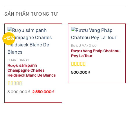
SẢN PHẨM TƯƠNG TỰ
-15%
RƯỢU VANG ĐỎ
Rượu Vang Pháp Chateau
Pey La Tour
CHARDONNAY
Rượu sâm panh
Champagne Charles
Được xếp
500.000
₫
Heidsieck Blanc De Blancs
hạng
5.00
5
sao
Được xếp
Giá
Giá
3.000.000
₫
2.550.000
₫
hạng
5.00
5
gốc
hiện
là:
tại
sao
3.000.000 ₫.
là:
2.550.000 ₫.