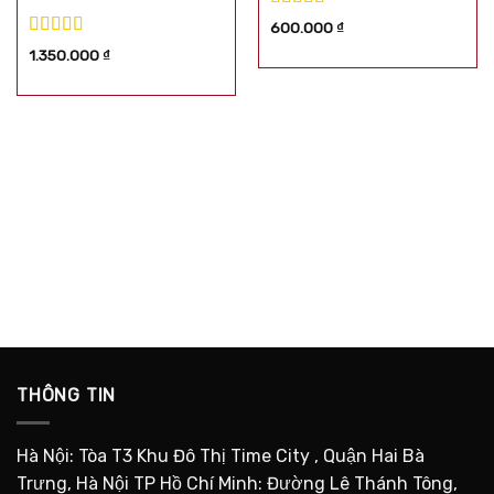
Được xếp
600.000
₫
hạng
5.00
5
Được xếp
1.350.000
₫
sao
hạng
5.00
5
sao
THÔNG TIN
Hà Nội: Tòa T3 Khu Đô Thị Time City , Quận Hai Bà
Trưng, Hà Nội TP Hồ Chí Minh: Đường Lê Thánh Tông,