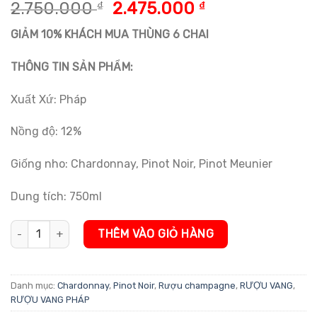
5.00
5
trên 5
Giá
Giá
2.750.000
₫
2.475.000
₫
dựa trên
gốc
hiện
đánh giá
GIẢM 10% KHÁCH MUA THÙNG 6 CHAI
là:
tại
2.750.000 ₫.
là:
THÔNG TIN SẢN PHẨM:
2.475.000 ₫.
Xuất Xứ: Pháp
Nồng độ: 12%
Giống nho: Chardonnay, Pinot Noir, Pinot Meunier
Dung tích: 750ml
Rượu sâm panh Champagne Charles Heidsieck Rosé Réserve số 
THÊM VÀO GIỎ HÀNG
Danh mục:
Chardonnay
,
Pinot Noir
,
Rượu champagne
,
RƯỢU VANG
,
RƯỢU VANG PHÁP