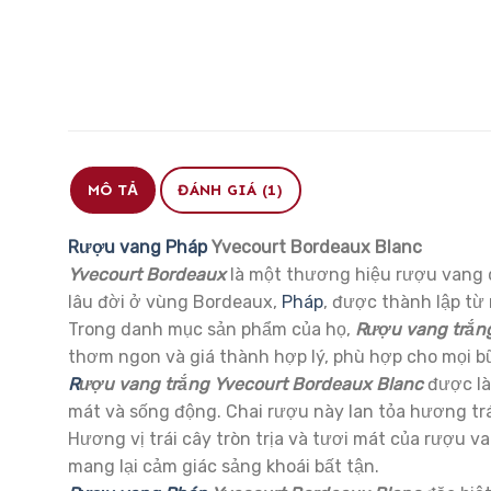
MÔ TẢ
ĐÁNH GIÁ (1)
Rượu vang Pháp
Yvecourt Bordeaux Blanc
Yvecourt Bordeaux
là một thương hiệu rượu vang 
lâu đời ở vùng Bordeaux,
Pháp
, được thành lập từ
Trong danh mục sản phẩm của họ,
R
ượu vang trắn
thơm ngon và giá thành hợp lý, phù hợp cho mọi bữ
R
ượu vang trắng Yvecourt Bordeaux Blanc
được là
mát và sống động. Chai rượu này lan tỏa hương trá
Hương vị trái cây tròn trịa và tươi mát của rượu v
mang lại cảm giác sảng khoái bất tận.