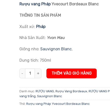
đánh giá
Rượu vang Pháp
Yvecourt Bordeaux Blanc
THÔNG TIN SẢN PHẨM
Xuất xứ:
Pháp
Nhà Sản Xuất:
Yvon Mau
Giống nho:
Sauvignon Blanc
,
Dung tích: 750ml
Rượu vang Pháp Yvecourt Bordeaux Blanc số lượng
THÊM VÀO GIỎ HÀNG
Danh mục:
RƯỢU VANG
,
Rượu Vang Bordeaux
,
RƯỢU VANG P
vang trắng
,
Sauvignon Blanc
Thẻ:
Rượu vang Pháp Yvecourt Bordeaux Blanc