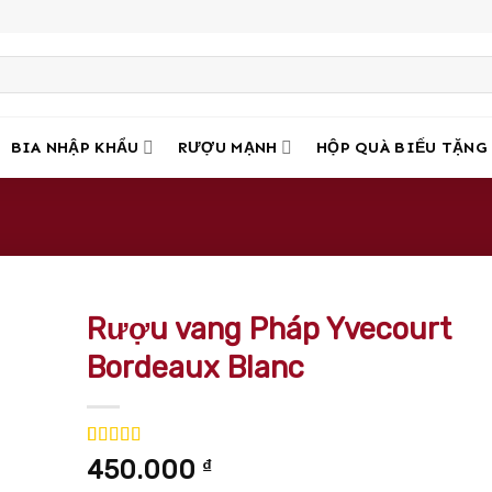
BIA NHẬP KHẨU
RƯỢU MẠNH
HỘP QUÀ BIẾU TẶNG
Rượu vang Pháp Yvecourt
Bordeaux Blanc
5.00
1
trên 5
450.000
₫
dựa trên