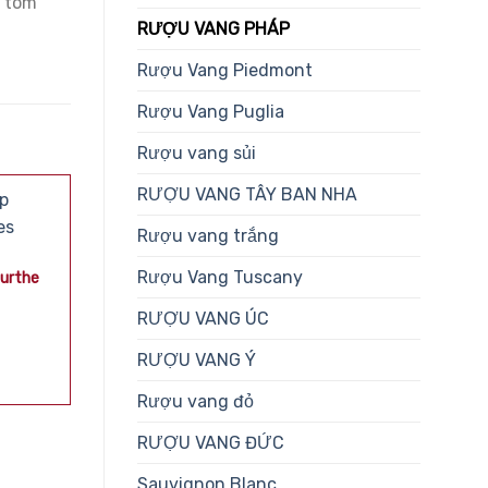
ư tôm
RƯỢU VANG PHÁP
Rượu Vang Piedmont
Rượu Vang Puglia
Rượu vang sủi
RƯỢU VANG TÂY BAN NHA
-10%
-45%
Rượu vang trắng
Rượu Vang Tuscany
urthe
RƯỢU VANG ÚC
RƯỢU VANG Ý
Rượu vang đỏ
RƯỢU VANG ĐỨC
CHARDONNAY
CABERNET SAUVIGN
Sauvignon Blanc