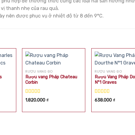
t phù hợp để thưởng thức cùng các loại hải sản nướng nh
vị thanh nhẹ của rau quả.
ày nên được phục vụ ở nhiệt độ từ 8 đến 9°C.
RƯỢU VANG ĐỎ
RƯỢU VANG ĐỎ
s
Rượu vang Pháp Chateau
Rượu Vang Pháp Do
Corbin
N°1 Graves
Được xếp
Được xếp
1.820.000
₫
638.000
₫
hạng
5.00
5
hạng
5.00
5
sao
sao