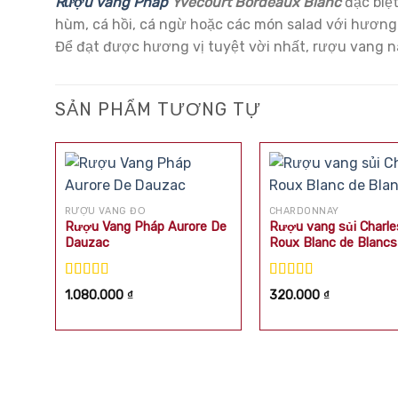
Rượu vang Pháp
Yvecourt Bordeaux Blanc
đặc biệ
hùm, cá hồi, cá ngừ hoặc các món salad với hương 
Để đạt được hương vị tuyệt vời nhất, rượu vang n
SẢN PHẨM TƯƠNG TỰ
RƯỢU VANG ĐỎ
CHARDONNAY
Rượu Vang Pháp Aurore De
Rượu vang sủi Charle
Dauzac
Roux Blanc de Blancs
Được xếp
Được xếp
1.080.000
₫
320.000
₫
hạng
5.00
5
hạng
5.00
5
sao
sao