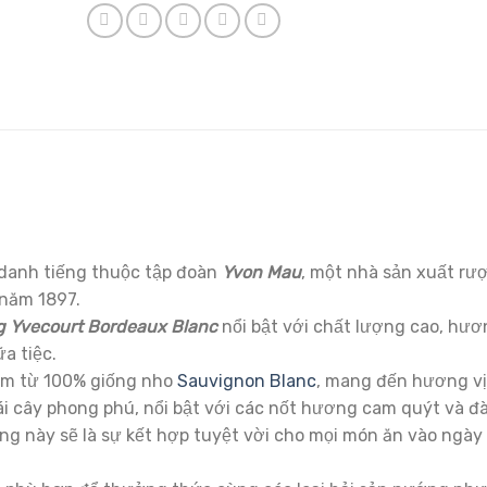
danh tiếng thuộc tập đoàn
Yvon Mau
, một nhà sản xuất rư
 năm 1897.
g Yvecourt Bordeaux Blanc
nổi bật với chất lượng cao, hươ
a tiệc.
m từ 100% giống nho
Sauvignon Blanc
, mang đến hương vị
i cây phong phú, nổi bật với các nốt hương cam quýt và đà
ang này sẽ là sự kết hợp tuyệt vời cho mọi món ăn vào ngày