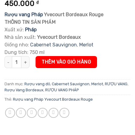
5.00
1
trên 5
450.000
₫
dựa trên
đánh giá
Rượu vang Pháp
Yvecourt Bordeaux Rouge
THÔNG TIN SẢN PHẨM
Xuất xứ:
Pháp
Nhà sản xuất:
Yvecourt Bordeaux
Giống nho:
Cabernet Sauvignon
,
Merlot
Dung tích: 750 ml
Rượu vang Pháp Yvecourt Bordeaux Rouge số lượng
THÊM VÀO GIỎ HÀNG
Danh mục:
Rượu vang đỏ
,
Cabernet Sauvignon
,
Merlot
,
RƯỢU VANG
,
Rượu Vang Bordeaux
,
RƯỢU VANG PHÁP
Thẻ:
Rượu vang Pháp Yvecourt Bordeaux Rouge