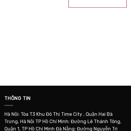
gốc
hiện
là:
tại
600.000 ₫.
là:
300.000 ₫
THÔNG TIN
Hà Nội: Tòa T3 Khu Đô Thị Time City , Quận Hai Bà
Trưng, Hà Nội TP Hồ Chí Minh: Đường Lê Thánh Tông,
Quận 1, TP Hồ Chí Minh Đà Nẵng: Đường Nguyễn Tri