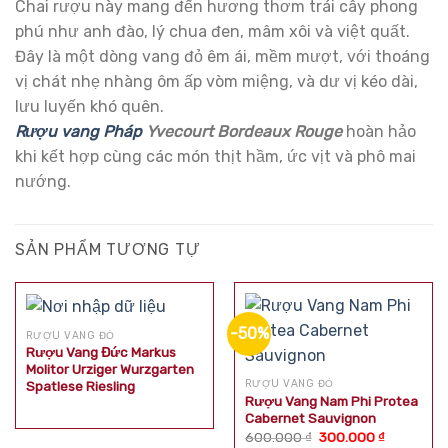
Chai rượu này mang đến hương thơm trái cây phong
phú như anh đào, lý chua đen, mâm xôi và việt quất.
Đây là một dòng vang đỏ êm ái, mềm mượt, với thoáng
vị chát nhẹ nhàng ôm ấp vòm miệng, và dư vị kéo dài,
lưu luyến khó quên.
Rượu vang Pháp
Yvecourt Bordeaux Rouge
hoàn hảo
khi kết hợp cùng các món thịt hầm, ức vịt và phô mai
nướng.
SẢN PHẨM TƯƠNG TỰ
-50%
RƯỢU VANG ĐỎ
Rượu Vang Đức Markus
Molitor Urziger Wurzgarten
RƯỢU VANG ĐỎ
Spatlese Riesling
Rượu Vang Nam Phi Protea
Cabernet Sauvignon
Giá
Giá
600.000
₫
300.000
₫