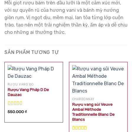
Mỗi giọt rượu bám trên đầu lưỡi là một cảm xúc mới,
với sự quyến rũ của hương vani và bánh mỳ nướng
giòn rụm. Vị ngọt dịu, mềm mại, lan tỏa từng lớp cuộn
trào, tạo nên một trải nghiệm thần kỳ, ấm áp và dễ chịu
cho những ai thưởng thức.
SẢN PHẨM TƯƠNG TỰ
RƯỢU VANG ĐỎ
Rượu Vang Pháp D De
Dauzac
CHARDONNAY
Rượu vang sủi Veuve
Ambal Méthode
Được xếp
550.000
₫
Traditionnelle Blanc De
hạng
5.00
5
Blancs
sao