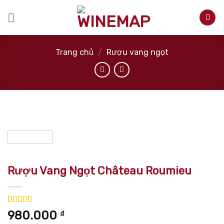
Skip
to
content
Trang chủ
/
Rượu vang ngọt
Rượu Vang Ngọt Château Roumieu
5.00
1
trên 5
980.000
₫
dựa trên