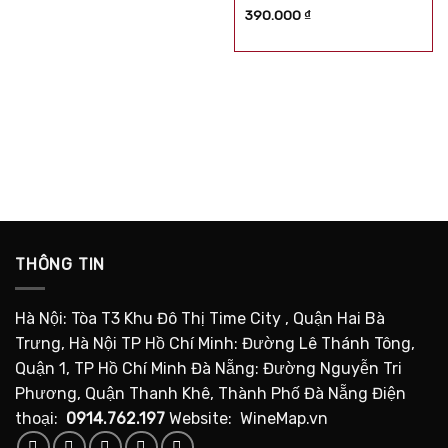
Được xếp
390.000
₫
hạng
5.00
5
sao
THÔNG TIN
Hà Nội: Tòa T3 Khu Đô Thị Time City , Quận Hai Bà
Trưng, Hà Nội TP Hồ Chí Minh: Đường Lê Thánh Tông,
Quận 1, TP Hồ Chí Minh Đà Nẵng: Đường Nguyễn Tri
Phương, Quận Thanh Khê, Thành Phố Đà Nẵng Điện
thoại:
0914.762.197
Website: WineMap.vn