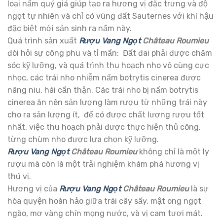
loại nấm quý giá giúp tạo ra hương vị đặc trưng và độ
ngọt tự nhiên và chỉ có vùng đất Sauternes với khí hậu
đặc biệt mới sản sinh ra nấm này.
Quá trình sản xuất
Rượu Vang Ngọt
Château Roumieu
đòi hỏi sự công phu và tỉ mẩn: Đất đai phải được chăm
sóc kỹ lưỡng, và quá trình thu hoạch nho vô cùng cực
nhọc, các trái nho nhiễm nấm botrytis cinerea được
nâng niu, hái cẩn thận. Các trái nho bị nấm botrytis
cinerea ăn nên sản lượng làm rượu từ những trái này
cho ra sản lượng ít, để có được chất lượng rượu tốt
nhất, việc thu hoạch phải được thực hiện thủ công,
từng chùm nho được lựa chọn kỹ lưỡng.
Rượu Vang Ngọt
Château Roumieu
không chỉ là một ly
rượu mà còn là một trải nghiệm khám phá hương vị
thú vị.
Hương vị của
Rượu Vang Ngọt
Château Roumie
u
là sự
hòa quyện hoàn hảo giữa trái cây sấy, mật ong ngọt
ngào, mơ vàng chín mọng nước, và vị cam tươi mát.