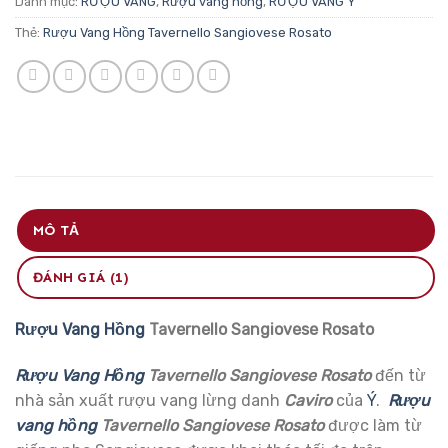
Danh mục:
RƯỢU VANG
,
Rượu vang hồng
,
RƯỢU VANG Ý
Thẻ:
Rượu Vang Hồng Tavernello Sangiovese Rosato
MÔ TẢ
ĐÁNH GIÁ (1)
Rượu Vang Hồng
Tavernello Sangiovese Rosato
Rượu Vang Hồng
Tavernello Sangiovese Rosato
đến từ
nhà sản xuất rượu vang lừng danh
Caviro
của
Ý
.
Rượu
vang hồng
Tavernello Sangiovese Rosato
được làm từ