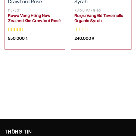
MERLOT
RƯỢU VANG ĐỎ
Rượu Vang Hồng New
Rượu Vang Đỏ Tavernello
Zealand Kim Crawford Rosé
Organic Syrah
Được xếp
Được xếp
550.000
₫
240.000
₫
hạng
5.00
5
hạng
5.00
5
sao
sao
THÔNG TIN