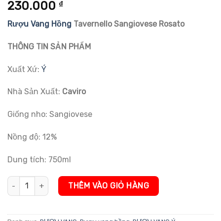
5.00
1
trên 5
230.000
₫
dựa trên
đánh giá
Rượu Vang Hồng
Tavernello Sangiovese Rosato
THÔNG TIN SẢN PHẨM
Xuất Xứ:
Ý
Nhà Sản Xuất:
Caviro
Giống nho: Sangiovese
Nồng độ: 12%
Dung tích: 750ml
Rượu Vang Hồng Tavernello Sangiovese Rosato số lượng
THÊM VÀO GIỎ HÀNG