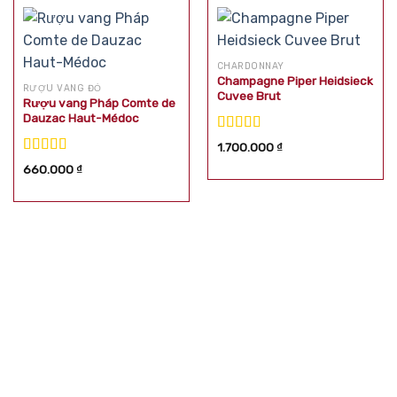
CHARDONNAY
Champagne Piper Heidsieck
RƯỢU VANG ĐỎ
Cuvee Brut
Rượu vang Pháp Comte de
Dauzac Haut-Médoc
Được xếp
1.700.000
₫
hạng
5.00
5
Được xếp
660.000
₫
sao
hạng
5.00
5
sao