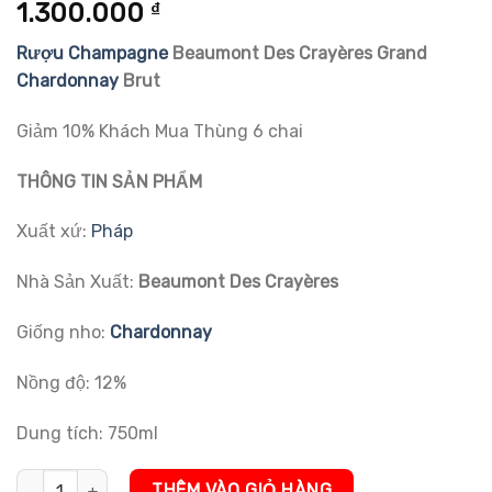
5.00
2
trên 5
1.300.000
₫
dựa trên
đánh giá
Rượu Champagne
Beaumont Des Crayères Grand
Chardonnay
Brut
Giảm 10% Khách Mua Thùng 6 chai
THÔNG TIN SẢN PHẨM
Xuất xứ:
Pháp
Nhà Sản Xuất:
Beaumont Des Crayères
Giống nho:
Chardonnay
Nồng độ: 12%
Dung tích: 750ml
Rượu Champagne Beaumont Des Crayères Grand Chardonnay Bru
THÊM VÀO GIỎ HÀNG