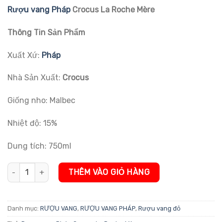
đánh giá
Rượu vang Pháp
Crocus La Roche Mère
Thông Tin Sản Phẩm
Xuất Xứ:
Pháp
Nhà Sản Xuất:
Crocus
Giống nho: Malbec
Nhiệt độ: 15%
Dung tích: 750ml
Rượu vang Pháp Crocus La Roche Mère số lượng
THÊM VÀO GIỎ HÀNG
Danh mục:
RƯỢU VANG
,
RƯỢU VANG PHÁP
,
Rượu vang đỏ