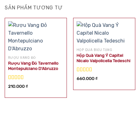
SẢN PHẨM TƯƠNG TỰ
HỘP QUÀ BIẾU TẶNG
Hộp Quà Vang Ý Capitel
RƯỢU VANG ĐỎ
Nicalo Valpolicella Tedeschi
Rượu Vang Đỏ Tavernello
Montepulciano D’Abruzzo
Được xếp
660.000
₫
hạng
5.00
5
Được xếp
210.000
₫
sao
hạng
5.00
5
sao