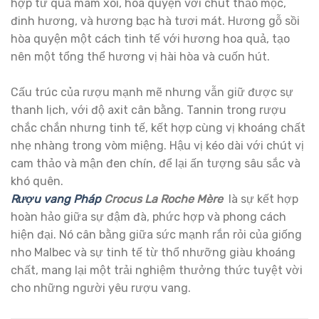
hợp từ quả mâm xôi, hòa quyện với chút thảo mộc,
đinh hương, và hương bạc hà tươi mát. Hương gỗ sồi
hòa quyện một cách tinh tế với hương hoa quả, tạo
nên một tổng thể hương vị hài hòa và cuốn hút.
Cấu trúc của rượu mạnh mẽ nhưng vẫn giữ được sự
thanh lịch, với độ axit cân bằng. Tannin trong rượu
chắc chắn nhưng tinh tế, kết hợp cùng vị khoáng chất
nhẹ nhàng trong vòm miệng. Hậu vị kéo dài với chút vị
cam thảo và mận đen chín, để lại ấn tượng sâu sắc và
khó quên.
Rượu vang Pháp
Crocus La Roche Mère
là sự kết hợp
hoàn hảo giữa sự đậm đà, phức hợp và phong cách
hiện đại. Nó cân bằng giữa sức mạnh rắn rỏi của giống
nho Malbec và sự tinh tế từ thổ nhưỡng giàu khoáng
chất, mang lại một trải nghiệm thưởng thức tuyệt vời
cho những người yêu rượu vang.