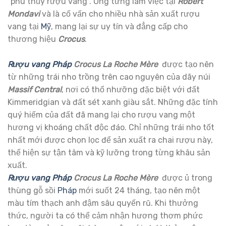
“phù thủy rượu vang”. Ông từng làm việc tại
Robert
Mondavi
và là cố vấn cho nhiều nhà sản xuất rượu
vang tại
Mỹ
, mang lại sự uy tín và đẳng cấp cho
thương hiệu
Crocus
.
Rượu vang Pháp
Crocus La Roche Mère
được tạo nên
từ những trái nho trồng trên cao nguyên của dãy núi
Massif Centra
l
, nơi có thổ nhưỡng đặc biệt với đất
Kimmeridgian và đất sét xanh giàu sắt. Những đặc tính
quý hiếm của đất đã mang lại cho rượu vang một
hương vị khoáng chất độc đáo. Chỉ những trái nho tốt
nhất mới được chọn lọc để sản xuất ra chai rượu này,
thể hiện sự tận tâm và kỹ lưỡng trong từng khâu sản
xuất.
Rượu vang Pháp
Crocus La Roche Mère
được ủ trong
thùng gỗ sồi
Pháp
mới suốt 24 tháng, tạo nên một
màu tím thạch anh đậm sâu quyến rũ. Khi thưởng
thức, người ta có thể cảm nhận hương thơm phức