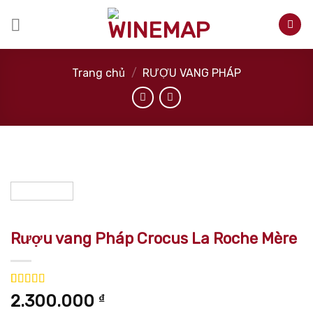
Skip
to
content
Trang chủ
/
RƯỢU VANG PHÁP
Rượu vang Pháp Crocus La Roche Mère
5.00
1
trên 5
2.300.000
₫
dựa trên