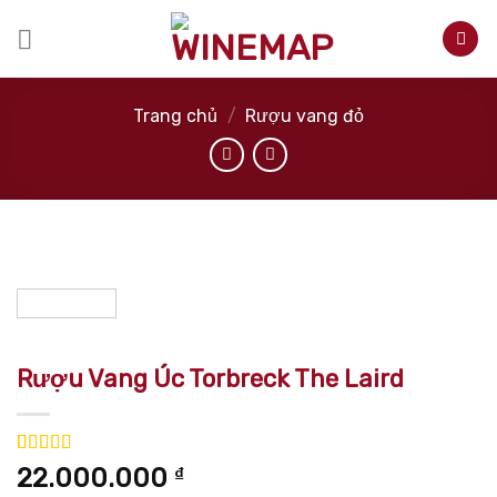
Skip
to
content
Trang chủ
/
Rượu vang đỏ
Rượu Vang Úc Torbreck The Laird
5.00
1
trên 5
22.000.000
₫
dựa trên