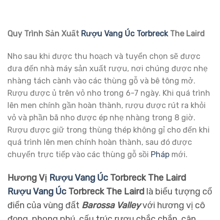
Quy Trình Sản Xuất
Rượu Vang Úc Torbreck
The Laird
Nho sau khi được thu hoạch và tuyển chọn sẽ được
đưa đến nhà máy sản xuất rượu, nơi chúng được nhẹ
nhàng tách cành vào các thùng gỗ và bê tông mở.
Rượu được ủ trên vỏ nho trong 6-7 ngày. Khi quá trình
lên men chính gần hoàn thành, rượu được rút ra khỏi
vỏ và phần bã nho được ép nhẹ nhàng trong 8 giờ.
Rượu được giữ trong thùng thép không gỉ cho đến khi
quá trình lên men chính hoàn thành, sau đó được
chuyển trực tiếp vào các thùng gỗ sồi
Pháp
mới.
Hương Vị
Rượu Vang Úc
Torbreck The Laird
Rượu Vang Úc
Torbreck The Laird
là biểu tượng cổ
điển của vùng đất
Barossa Valley
với hương vị cô
đọng, phong phú, cấu trúc rượu chắc chắn, cân