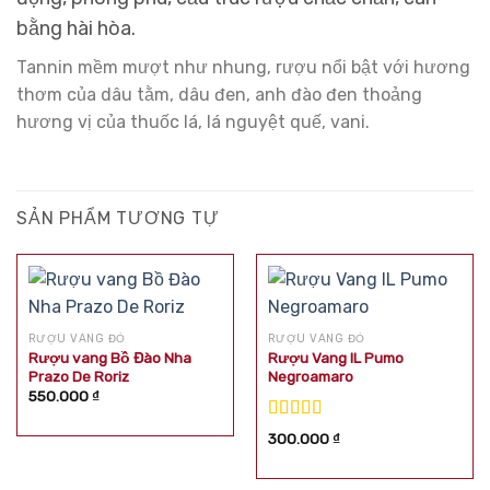
bằng hài hòa.
Tannin mềm mượt như nhung, rượu nổi bật với hương
thơm của dâu tằm, dâu đen, anh đào đen thoảng
hương vị của thuốc lá, lá nguyệt quế, vani.
SẢN PHẨM TƯƠNG TỰ
RƯỢU VANG ĐỎ
RƯỢU VANG ĐỎ
Rượu vang Bồ Đào Nha
Rượu Vang IL Pumo
Prazo De Roriz
Negroamaro
550.000
₫
Được xếp
300.000
₫
hạng
5.00
5
sao