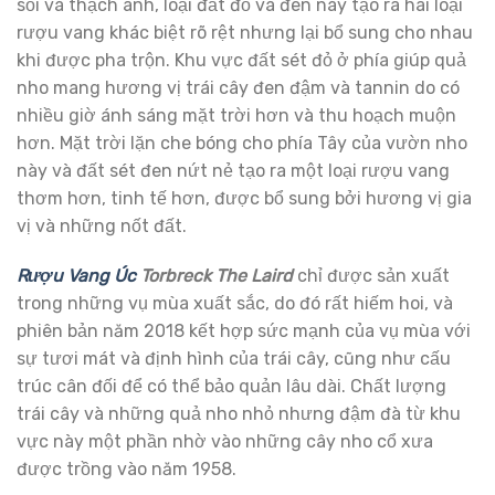
sỏi và thạch anh, loại đất đỏ và đen này tạo ra hai loại
rượu vang khác biệt rõ rệt nhưng lại bổ sung cho nhau
khi được pha trộn. Khu vực đất sét đỏ ở phía giúp quả
nho mang hương vị trái cây đen đậm và tannin do có
nhiều giờ ánh sáng mặt trời hơn và thu hoạch muộn
hơn. Mặt trời lặn che bóng cho phía Tây của vườn nho
này và đất sét đen nứt nẻ tạo ra một loại rượu vang
thơm hơn, tinh tế hơn, được bổ sung bởi hương vị gia
vị và những nốt đất.
Rượu Vang Úc
Torbreck The Laird
chỉ được sản xuất
trong những vụ mùa xuất sắc, do đó rất hiếm hoi, và
phiên bản năm 2018 kết hợp sức mạnh của vụ mùa với
sự tươi mát và định hình của trái cây, cũng như cấu
trúc cân đối để có thể bảo quản lâu dài. Chất lượng
trái cây và những quả nho nhỏ nhưng đậm đà từ khu
vực này một phần nhờ vào những cây nho cổ xưa
được trồng vào năm 1958.