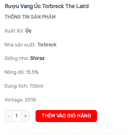
đánh giá
Rượu Vang Úc
Torbreck The Laird
THÔNG TIN SẢN PHẨM
Xuất Xứ:
Úc
Nhà sản xuất:
Torbreck
Giống nho:
Shiraz
Nồng độ: 15,5%
Dung tích: 750ml
Vintage: 2018
Rượu Vang Úc Torbreck The Laird số lượng
THÊM VÀO GIỎ HÀNG