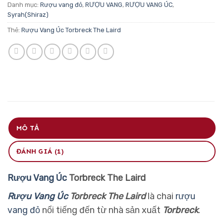
Danh mục:
Rượu vang đỏ
,
RƯỢU VANG
,
RƯỢU VANG ÚC
,
Syrah(Shiraz)
Thẻ:
Rượu Vang Úc Torbreck The Laird
MÔ TẢ
ĐÁNH GIÁ (1)
Rượu Vang Úc
Torbreck The Laird
Rượu Vang Úc
Torbreck The Laird
là chai
rượu
vang đỏ
nổi tiếng đến từ nhà sản xuất
Torbreck
.