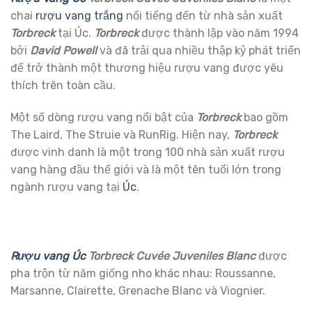
chai
rượu vang trắng
nổi tiếng đến từ nhà sản xuất
Torbreck
tại Úc.
Torbreck
được thành lập vào năm 1994
bởi
David Powell
và đã trải qua nhiều thập kỷ phát triển
để trở thành một thương hiệu rượu vang được yêu
thích trên toàn cầu.
Một số dòng rượu vang nổi bật của
Torbreck
bao gồm
The Laird, The Struie và RunRig. Hiện nay,
Torbreck
được vinh danh là một trong 100 nhà sản xuất rượu
vang hàng đầu thế giới và là một tên tuổi lớn trong
ngành rượu vang tại
Úc
.
Rượu vang Úc
Torbreck Cuvée Juveniles Blanc
được
pha trộn từ năm giống nho khác nhau: Roussanne,
Marsanne, Clairette, Grenache Blanc và Viognier.