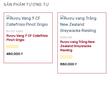
SẢN PHẨM TƯƠNG TỰ
RƯỢU VANG
Rượu Vang Ý CF Collefrisio
RIESLING
Pinot Grigio
Rượu vang Trắng New
Zealand Greywacke
Riesling
Được xếp
480.000
₫
hạng
5.00
5
sao
Được xếp
880.000
₫
hạng
5.00
5
sao