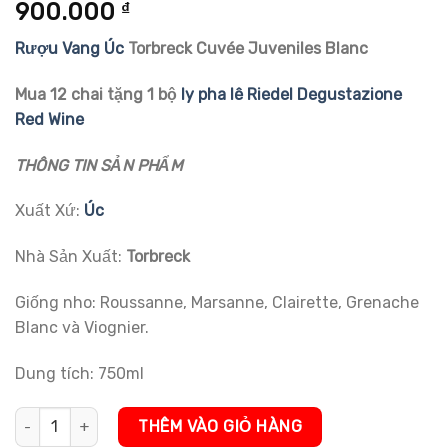
5.00
1
trên 5
900.000
₫
dựa trên
đánh giá
Rượu Vang Úc
Torbreck Cuvée Juveniles Blanc
Mua 12 chai tặng 1 bộ
ly pha lê Riedel Degustazione
Red Wine
THÔNG TIN SẢN PHẨM
Xuất Xứ:
Úc
Nhà Sản Xuất:
Torbreck
Giống nho: Roussanne, Marsanne, Clairette, Grenache
Blanc và Viognier.
Dung tích: 750ml
Rượu Vang Úc Torbreck Cuvée Juveniles Blanc số lượng
THÊM VÀO GIỎ HÀNG