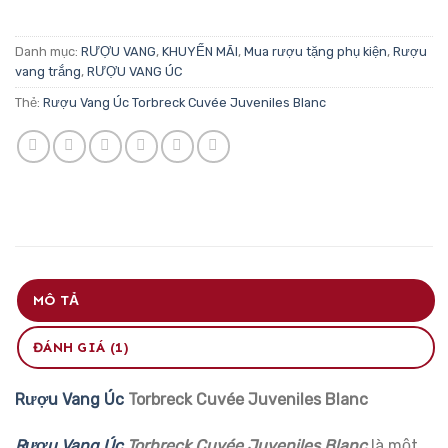
Danh mục:
RƯỢU VANG
,
KHUYẾN MÃI
,
Mua rượu tặng phụ kiện
,
Rượu
vang trắng
,
RƯỢU VANG ÚC
Thẻ:
Rượu Vang Úc Torbreck Cuvée Juveniles Blanc
MÔ TẢ
ĐÁNH GIÁ (1)
Rượu Vang Úc
Torbreck Cuvée Juveniles Blanc
Rượu Vang Úc
Torbreck Cuvée Juveniles Blanc
là một