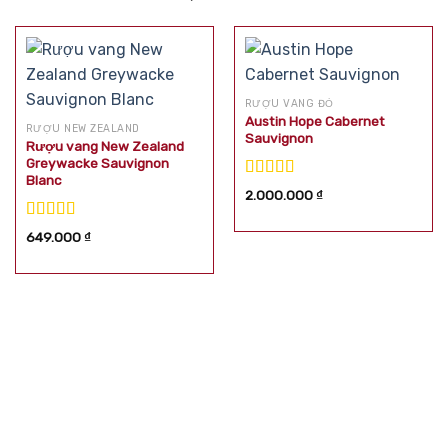
RƯỢU VANG ĐỎ
Austin Hope Cabernet
RƯỢU NEW ZEALAND
Sauvignon
Rượu vang New Zealand
Greywacke Sauvignon
Blanc
Được xếp
2.000.000
₫
hạng
5.00
5
sao
Được xếp
649.000
₫
hạng
5.00
5
sao