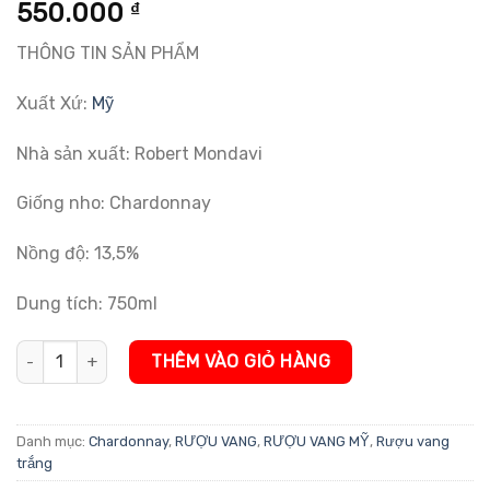
5.00
1
trên 5
550.000
₫
dựa trên
đánh giá
THÔNG TIN SẢN PHẨM
Xuất Xứ:
Mỹ
Nhà sản xuất: Robert Mondavi
Giống nho: Chardonnay
Nồng độ: 13,5%
Dung tích: 750ml
Rượu Vang Mỹ Woodbridge By Robert Mondavi Chardonnay số lư
THÊM VÀO GIỎ HÀNG
Danh mục:
Chardonnay
,
RƯỢU VANG
,
RƯỢU VANG MỸ
,
Rượu vang
trắng