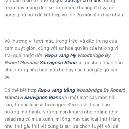
ra hoàn toàn từ những quả
Sauvignon Blanc
, dòng
rượu này mang đến sự tươi mới, khoáng đạt và dễ
uống, phù hợp để kết hợp với nhiều món ăn khác nhau.
Với hương vị tươi mát, trong trẻo, và đặc trưng của
cam quýt giòn, cùng với sự hòa quyện của hương vị
trái quả nhiệt đới,
Rượu vang Mỹ
Woodbridge By
Robert Mondavi
Sauvignon Blanc
là lựa chọn hoàn hảo
cho những bữa tiệc mùa hè hay các buổi gặp gỡ bạn
bè.
Có thể kết hợp
Rượu vang trắng
Woodbridge By Robert
Mondavi
Sauvignon Blanc
với một loạt các món hải
sản, từ các loại cá tươi ngon đến sushi hoặc hàu
nướng mỡ hành. Những món khai vị nhẹ nhàng như
salad rau củ mùa xuân, mì ống, hay các loại thịt trắng
như thịt gà, thịt vịt cũng là sự lựa chọn tuyệt vời để