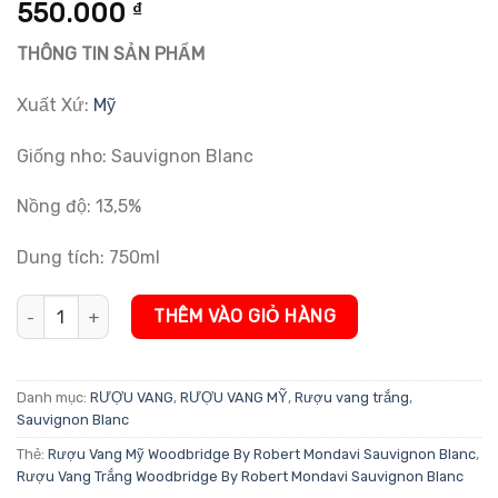
5.00
1
trên 5
550.000
₫
dựa trên
đánh giá
THÔNG TIN SẢN PHẨM
Xuất Xứ:
Mỹ
Giống nho: Sauvignon Blanc
Nồng độ: 13,5%
Dung tích: 750ml
Rượu Vang Trắng Woodbridge By Robert Mondavi Sauvignon Blan
THÊM VÀO GIỎ HÀNG
Danh mục:
RƯỢU VANG
,
RƯỢU VANG MỸ
,
Rượu vang trắng
,
Sauvignon Blanc
Thẻ:
Rượu Vang Mỹ Woodbridge By Robert Mondavi Sauvignon Blanc
,
Rượu Vang Trắng Woodbridge By Robert Mondavi Sauvignon Blanc