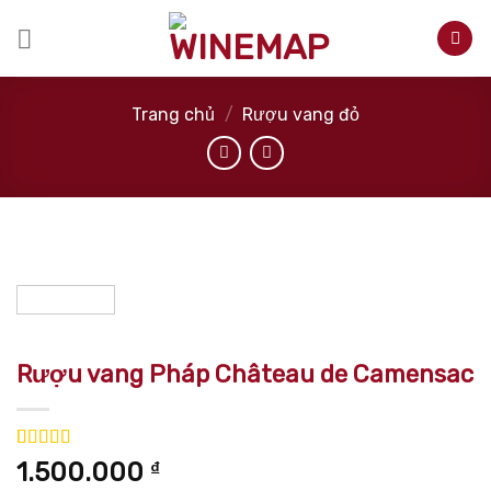
Skip
to
content
Trang chủ
/
Rượu vang đỏ
Rượu vang Pháp Château de Camensac
5.00
2
trên 5
1.500.000
₫
dựa trên