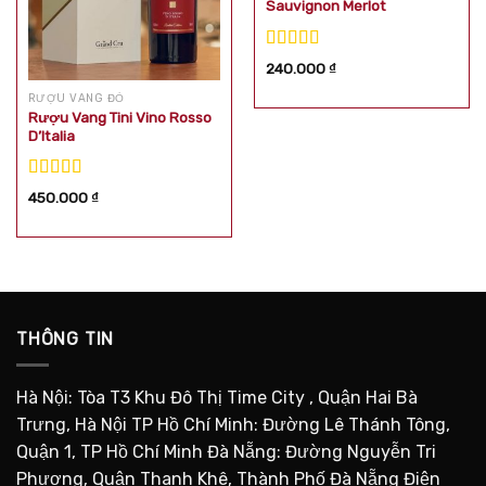
Sauvignon Merlot
Được xếp
240.000
₫
hạng
5.00
5
sao
RƯỢU VANG ĐỎ
Rượu Vang Tini Vino Rosso
D’Italia
Được xếp
450.000
₫
hạng
5.00
5
sao
THÔNG TIN
Hà Nội: Tòa T3 Khu Đô Thị Time City , Quận Hai Bà
Trưng, Hà Nội TP Hồ Chí Minh: Đường Lê Thánh Tông,
Quận 1, TP Hồ Chí Minh Đà Nẵng: Đường Nguyễn Tri
Phương, Quận Thanh Khê, Thành Phố Đà Nẵng Điện