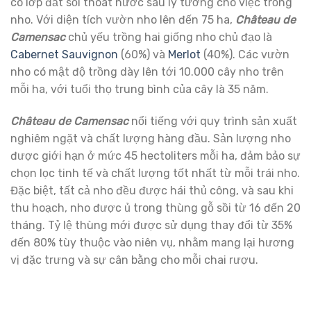
có lớp đất sỏi thoát nước sâu lý tưởng cho việc trồng
nho. Với diện tích vườn nho lên đến 75 ha,
Château de
Camensac
chủ yếu trồng hai giống nho chủ đạo là
Cabernet Sauvignon
(60%) và
Merlot
(40%). Các vườn
nho có mật độ trồng dày lên tới 10.000 cây nho trên
mỗi ha, với tuổi thọ trung bình của cây là 35 năm.
Château de Camensac
nổi tiếng với quy trình sản xuất
nghiêm ngặt và chất lượng hàng đầu. Sản lượng nho
được giới hạn ở mức 45 hectoliters mỗi ha, đảm bảo sự
chọn lọc tinh tế và chất lượng tốt nhất từ mỗi trái nho.
Đặc biệt, tất cả nho đều được hái thủ công, và sau khi
thu hoạch, nho được ủ trong thùng gỗ sồi từ 16 đến 20
tháng. Tỷ lệ thùng mới được sử dụng thay đổi từ 35%
đến 80% tùy thuộc vào niên vụ, nhằm mang lại hương
vị đặc trưng và sự cân bằng cho mỗi chai rượu.