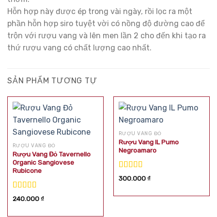
Hỗn hợp này được ép trong vài ngày, rồi lọc ra một
phần hỗn hợp siro tuyệt vời có nồng độ đường cao để
trộn với rượu vang và lên men lần 2 cho đến khi tạo ra
thứ rượu vang có chất lượng cao nhất.
SẢN PHẨM TƯƠNG TỰ
RƯỢU VANG ĐỎ
Rượu Vang IL Pumo
RƯỢU VANG ĐỎ
Negroamaro
Rượu Vang Đỏ Tavernello
Organic Sangiovese
Rubicone
Được xếp
300.000
₫
hạng
5.00
5
sao
Được xếp
240.000
₫
hạng
5.00
5
sao