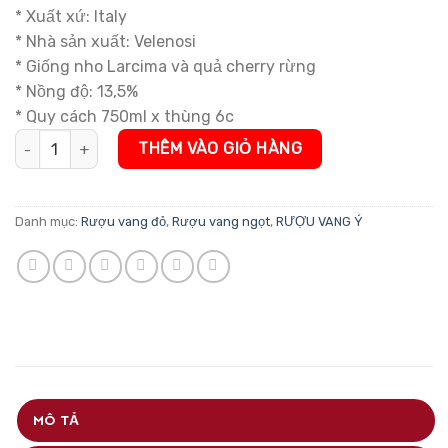
* Xuất xứ: Italy
* Nhà sản xuất: Velenosi
* Giống nho Larcima và quả cherry rừng
* Nồng độ: 13,5%
* Quy cách 750ml x thùng 6c
Rượu Vang Ngọt Viscole số lượng
THÊM VÀO GIỎ HÀNG
Danh mục:
Rượu vang đỏ
,
Rượu vang ngọt
,
RƯỢU VANG Ý
MÔ TẢ