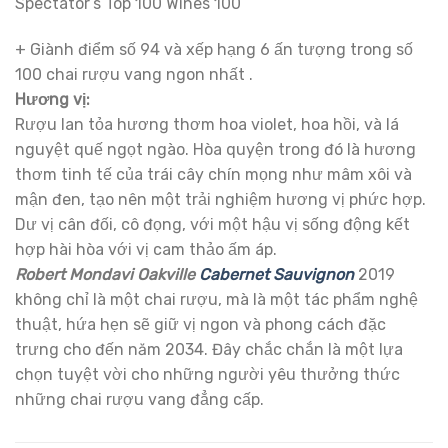
Spectator’s Top 100 Wines 100
+ Giành điểm số 94 và xếp hạng 6 ấn tượng trong số
100 chai rượu vang ngon nhất .
Hương vị:
Rượu lan tỏa hương thơm hoa violet, hoa hồi, và lá
nguyệt quế ngọt ngào. Hòa quyện trong đó là hương
thơm tinh tế của trái cây chín mọng như mâm xôi và
mận đen, tạo nên một trải nghiệm hương vị phức hợp.
Dư vị cân đối, cô đọng, với một hậu vị sống động kết
hợp hài hòa với vị cam thảo ấm áp.
Robert Mondavi Oakville
Cabernet Sauvignon
2019
không chỉ là một chai rượu, mà là một tác phẩm nghệ
thuật, hứa hẹn sẽ giữ vị ngon và phong cách đặc
trưng cho đến năm 2034. Đây chắc chắn là một lựa
chọn tuyệt vời cho những người yêu thưởng thức
những chai rượu vang đẳng cấp.