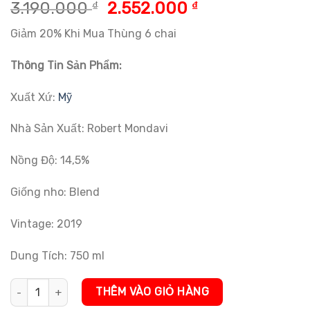
5.00
1
trên 5
Giá
Giá
3.190.000
₫
2.552.000
₫
dựa trên
gốc
hiện
đánh giá
Giảm 20% Khi Mua Thùng 6 chai
là:
tại
3.190.000 ₫.
là:
Thông Tin Sản Phẩm:
2.552.000 ₫.
Xuất Xứ:
Mỹ
Nhà Sản Xuất: Robert Mondavi
Nồng Độ: 14,5%
Giống nho: Blend
Vintage: 2019
Dung Tích: 750 ml
Rượu Vang Mỹ Robert Mondavi Oakville Cabernet Sauvignon số l
THÊM VÀO GIỎ HÀNG