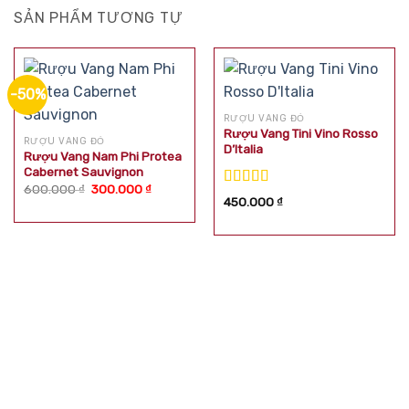
SẢN PHẨM TƯƠNG TỰ
-50%
RƯỢU VANG ĐỎ
Rượu Vang Tini Vino Rosso
RƯỢU VANG ĐỎ
D’Italia
Rượu Vang Nam Phi Protea
Cabernet Sauvignon
Giá
Giá
600.000
₫
300.000
₫
Được xếp
gốc
hiện
450.000
₫
là:
tại
hạng
5.00
5
600.000 ₫.
là:
sao
300.000 ₫.