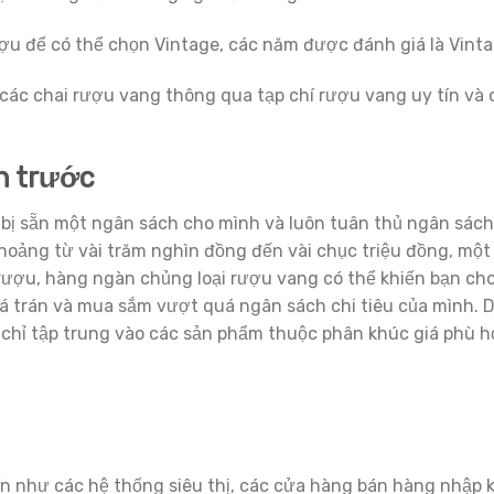
ượu để có thể chọn Vintage, các năm được đánh giá là Vinta
các chai rượu vang thông qua tạp chí rượu vang uy tín và 
h trước
bị sẵn một ngân sách cho mình và luôn tuân thủ ngân sách
khoảng từ vài trăm nghìn đồng đến vài chục triệu đồng, mộ
 rượu, hàng ngàn chủng loại rượu vang có thể khiến bạn ch
á trán và mua sắm vượt quá ngân sách chi tiêu của mình. D
, chỉ tập trung vào các sản phẩm thuộc phân khúc giá phù 
 như các hệ thống siêu thị, các cửa hàng bán hàng nhập 