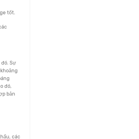
ge tốt.
các
 đó. Sự
t khoảng
oáng
o đó,
hợp bản
khẩu, các