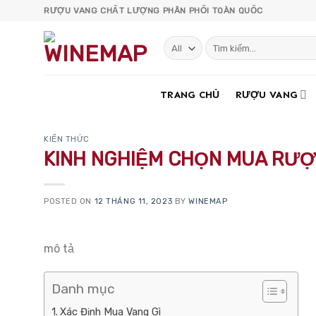
Skip
RƯỢU VANG CHẤT LƯỢNG PHÂN PHỐI TOÀN QUỐC
to
content
Tìm
kiếm:
TRANG CHỦ
RƯỢU VANG
KIẾN THỨC
KINH NGHIỆM CHỌN MUA RƯ
POSTED ON
12 THÁNG 11, 2023
BY
WINEMAP
mô tả
Danh mục
Xác Định Mua Vang Gì