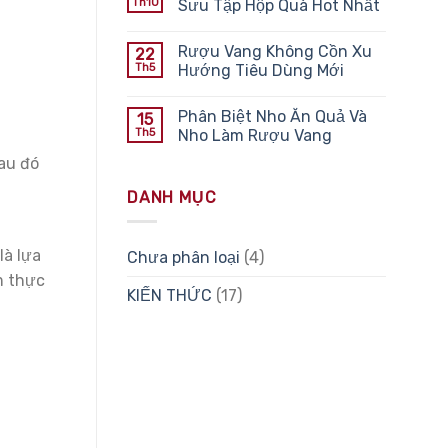
Th10
Sưu Tập Hộp Quà Hot Nhất
Rượu Vang Không Cồn Xu
22
Th5
Hướng Tiêu Dùng Mới
Phân Biệt Nho Ăn Quả Và
15
Th5
Nho Làm Rượu Vang
au đó
DANH MỤC
là lựa
Chưa phân loại
(4)
m thực
KIẾN THỨC
(17)