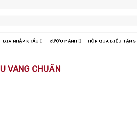
BIA NHẬP KHẨU
RƯỢU MẠNH
HỘP QUÀ BIẾU TẶNG
ỢU VANG CHUẨN