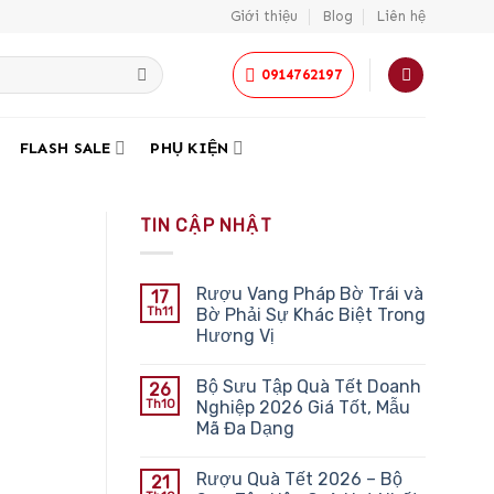
Giới thiệu
Blog
Liên hệ
0914762197
FLASH SALE
PHỤ KIỆN
TIN CẬP NHẬT
Rượu Vang Pháp Bờ Trái và
17
Th11
Bờ Phải Sự Khác Biệt Trong
Hương Vị
Bộ Sưu Tập Quà Tết Doanh
26
Th10
Nghiệp 2026 Giá Tốt, Mẫu
Mã Đa Dạng
Rượu Quà Tết 2026 – Bộ
21