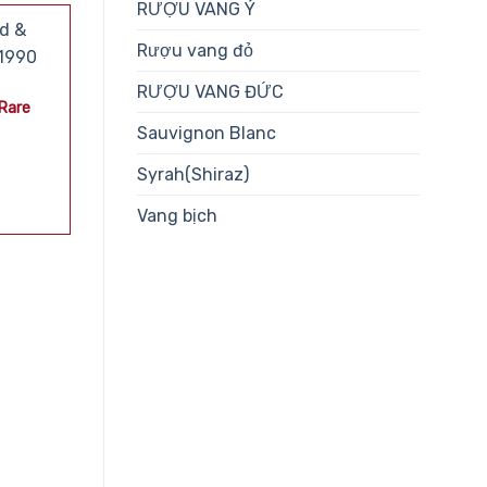
RƯỢU VANG Ý
Rượu vang đỏ
RƯỢU VANG ĐỨC
Rare
Sauvignon Blanc
Syrah(Shiraz)
Vang bịch
RƯỢU MẠNH
RƯỢU MẠNH
Rượu Whisky MacNairs
Rượu Whisky Old 
Peated 21 Year Old
Auchentoshan 199
Years Old
6.000.000
₫
19.500.000
₫