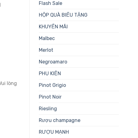
Flash Sale
d
HỘP QUÀ BIẾU TẶNG
KHUYẾN MÃI
Malbec
Merlot
Negroamaro
PHỤ KIỆN
ui lòng
Pinot Grigio
Pinot Noir
Riesling
ợng
Rượu champagne
RƯỢU MẠNH