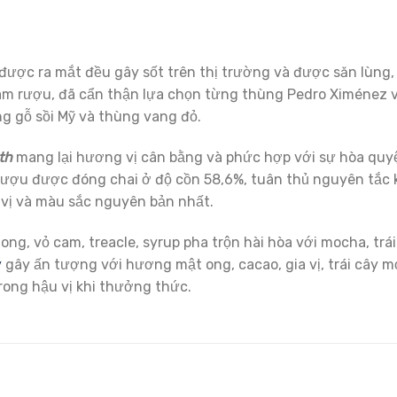
được ra mắt đều gây sốt trên thị trường và được săn lùng,
làm rượu, đã cẩn thận lựa chọn từng thùng Pedro Ximénez 
ng gỗ sồi Mỹ và thùng vang đỏ.
th
mang lại hương vị cân bằng và phức hợp với sự hòa quy
. Rượu được đóng chai ở độ cồn 58,6%, tuân thủ nguyên tắc
vị và màu sắc nguyên bản nhất.
ong, vỏ cam, treacle, syrup pha trộn hài hòa với mocha, trái
y
gây ấn tượng với hương mật ong, cacao, gia vị, trái cây m
ong hậu vị khi thưởng thức.