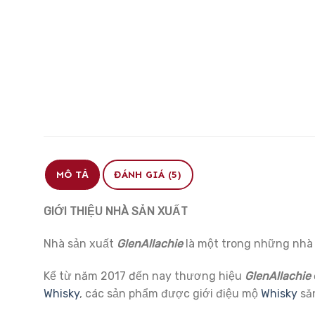
MÔ TẢ
ĐÁNH GIÁ (5)
GIỚI THIỆU NHÀ SẢN XUẤT
Nhà sản xuất
GlenAllachie
là một trong những nh
Kể từ năm 2017 đến nay thương hiệu
GlenAllachie
Whisky
, các sản phẩm được giới điệu mộ
Whisky
să