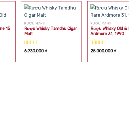
RƯỢU MẠNH
RƯỢU MẠNH
ne 15
Rượu Whisky Tamdhu Cigar
Rượu Whisky Old & 
Malt
Ardmore 31, 1990
Được xếp
Được xếp
6.930.000
₫
25.000.000
₫
hạng
5.00
5
hạng
5.00
5
sao
sao