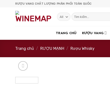
Skip
RƯỢU VANG CHẤT LƯỢNG PHÂN PHỐI TOÀN QUỐC
to
content
Tìm
kiếm:
TRANG CHỦ
RƯỢU VANG
Trang chủ
/
RƯỢU MẠNH
/
Rượu Whisky