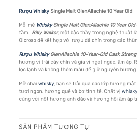
Rượu Whisky
Single Malt GlenAllachie 10 Year Old
Mỗi mẻ
Whisky
Single Malt GlenAllachie 10 Year Old
tầm.
Billy Walker
, một bậc thầy trong nghệ thuật 
Oloroso để kết hợp với rượu đã chín trong các thù
Rượu Whisky
GlenAllachie 10-Year-Old Cask Streng
hương vị trái cây chín và gia vị ngọt ngào, ấm áp
lọc lạnh và không thêm màu để giữ nguyên hương 
Mở chai
whisky
, bạn sẽ trải qua các lớp hương mật 
tươi ngon, hương quế và bơ tinh tế. Chất vị
whisk
cùng với nốt hương anh đào và hương hồi ấm áp tr
SẢN PHẨM TƯƠNG TỰ