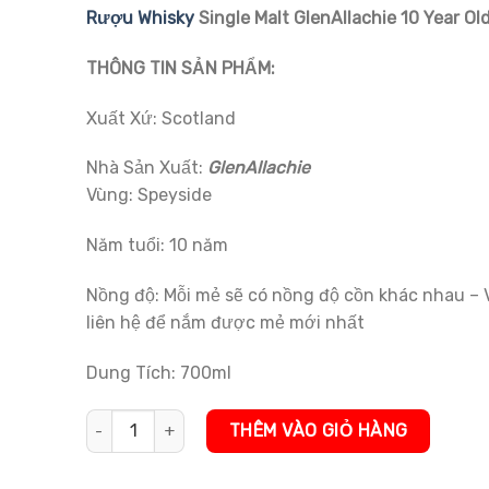
đánh giá
Rượu Whisky
Single Malt GlenAllachie 10 Year Ol
THÔNG TIN SẢN PHẨM:
Xuất Xứ: Scotland
Nhà Sản Xuất:
GlenAllachie
Vùng: Speyside
Năm tuổi: 10 năm
Nồng độ: Mỗi mẻ sẽ có nồng độ cồn khác nhau – V
liên hệ để nắm được mẻ mới nhất
Dung Tích: 700ml
Rượu Whisky Single Malt GlenAllachie 10 Year Old số lư
THÊM VÀO GIỎ HÀNG