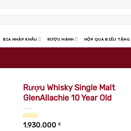
BIA NHẬP KHẨU
RƯỢU MẠNH
HỘP QUÀ BIẾU TẶNG
Rượu Whisky Single Malt
GlenAllachie 10 Year Old
5.00
5
trên 5
1.930.000
₫
dựa trên