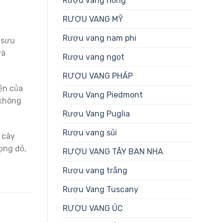
Rượu vang hồng
RƯỢU VANG MỸ
Rượu vang nam phi
 sưu
và
Rượu vang ngọt
RƯỢU VANG PHÁP
ện của
Rượu Vang Piedmont
 không
Rượu Vang Puglia
Rượu vang sủi
 cây
ọng đỏ,
RƯỢU VANG TÂY BAN NHA
Rượu vang trắng
Rượu Vang Tuscany
RƯỢU VANG ÚC