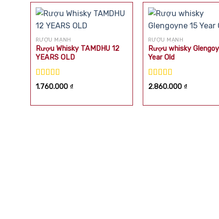
RƯỢU MẠNH
RƯỢU MẠNH
Rượu Whisky TAMDHU 12
Rượu whisky Glengoy
YEARS OLD
Year Old
Được xếp
Được xếp
1.760.000
₫
2.860.000
₫
hạng
5.00
5
hạng
5.00
5
sao
sao