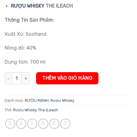
đánh giá
RƯỢU WHISKY
THE ILEACH
Thông Tin Sản Phẩm:
Xuất Xứ: Scotland
Nồng độ: 40%
Dung tích: 700 ml
Rượu Whisky The ILeach số lượng
THÊM VÀO GIỎ HÀNG
Danh mục:
RƯỢU MẠNH
,
Rượu Whisky
Thẻ:
Rượu Whisky The ILeach