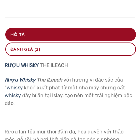
MÔ TẢ
ĐÁNH GIÁ (2)
RƯỢU WHISKY
THE ILEACH
Rượu Whisky
The ILeach
với hương vị đặc sắc của
“
whisky
khói” xuất phát từ một nhà máy chưng cất
whisky
đầy bí ẩn tại Islay, tạo nên một trải nghiệm độc
đáo.
Rượu lan tỏa mùi khói đậm đà, hoà quyện với thảo
mộc, gỗ sồi, và hơi thở biển cả tạo nên sự phóng