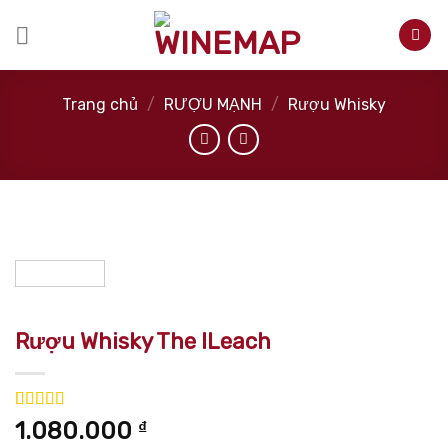
Skip
to
content
Trang chủ
/
RƯỢU MẠNH
/
Rượu Whisky
Rượu Whisky The ILeach
5.00
2
trên 5
1.080.000
₫
dựa trên