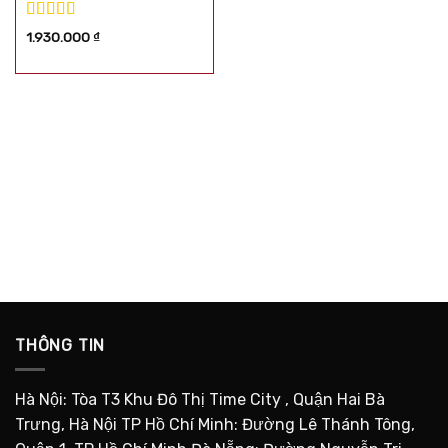
Được xếp
1.930.000
₫
hạng
5.00
5
sao
THÔNG TIN
Hà Nội: Tòa T3 Khu Đô Thị Time City , Quận Hai Bà
Trưng, Hà Nội TP Hồ Chí Minh: Đường Lê Thánh Tông,