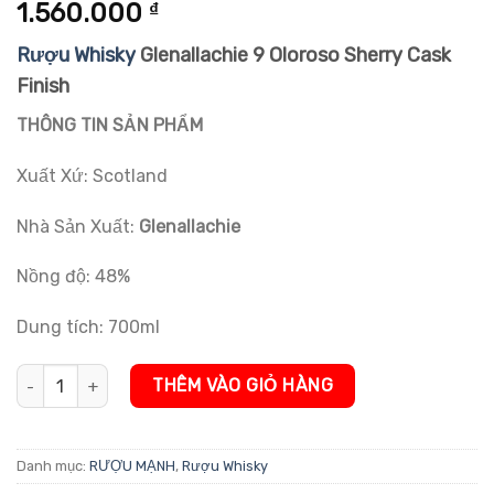
5.00
1
trên 5
1.560.000
₫
dựa trên
đánh giá
Rượu Whisky
Glenallachie 9 Oloroso Sherry Cask
Finish
THÔNG TIN SẢN PHẨM
Xuất Xứ: Scotland
Nhà Sản Xuất:
Glenallachie
Nồng độ: 48%
Dung tích: 700ml
Rượu Whisky Glenallachie 9 Oloroso Sherry Cask Finish số lượng
THÊM VÀO GIỎ HÀNG
Danh mục:
RƯỢU MẠNH
,
Rượu Whisky