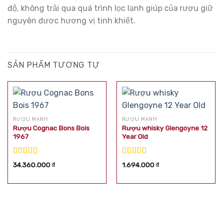
độ, không trải qua quá trình lọc lạnh giúp của rượu giữ
nguyên được hương vị tinh khiết.
SẢN PHẨM TƯƠNG TỰ
RƯỢU MẠNH
RƯỢU MẠNH
Rượu Cognac Bons Bois
Rượu whisky Glengoyne 12
1967
Year Old
Được xếp
Được xếp
34.360.000
₫
1.694.000
₫
hạng
5.00
5
hạng
5.00
5
sao
sao