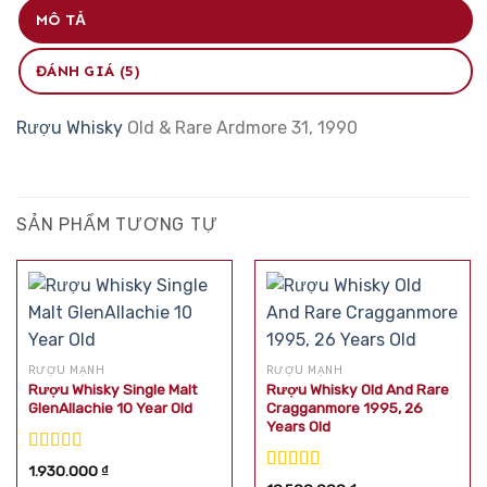
MÔ TẢ
ĐÁNH GIÁ (5)
Rượu Whisky
Old & Rare Ardmore 31, 1990
SẢN PHẨM TƯƠNG TỰ
RƯỢU MẠNH
RƯỢU MẠNH
Rượu Whisky Single Malt
Rượu Whisky Old And Rare
GlenAllachie 10 Year Old
Cragganmore 1995, 26
Years Old
Được xếp
1.930.000
₫
hạng
5.00
5
Được xếp