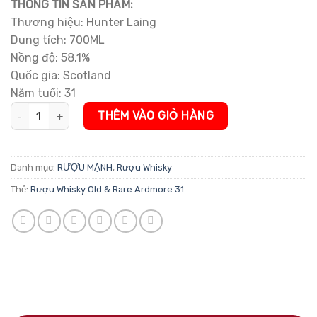
THÔNG TIN SẢN PHẨM:
Thương hiệu: Hunter Laing
Dung tích: 700ML
Nồng độ: 58.1%
Quốc gia: Scotland
Năm tuổi: 31
Rượu Whisky Old & Rare Ardmore 31, 1990 số lượng
THÊM VÀO GIỎ HÀNG
Danh mục:
RƯỢU MẠNH
,
Rượu Whisky
Thẻ:
Rượu Whisky Old & Rare Ardmore 31