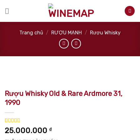
Skip
to
content
Trang chủ
/
RƯỢU MẠNH
/
Rượu Whisky
Rượu Whisky Old & Rare Ardmore 31,
1990
5.00
5
trên 5
25.000.000
₫
dựa trên
đánh giá