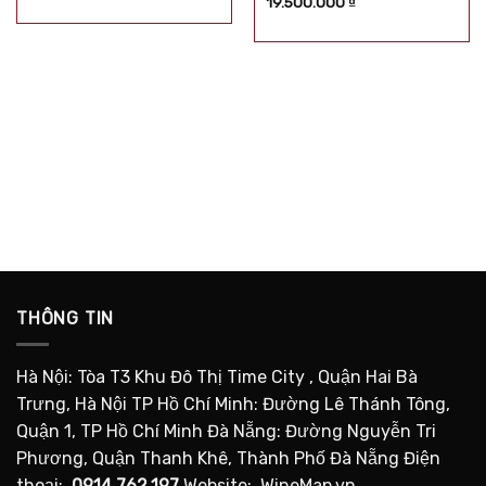
19.500.000
₫
sao
hạng
5.00
5
sao
THÔNG TIN
Hà Nội: Tòa T3 Khu Đô Thị Time City , Quận Hai Bà
Trưng, Hà Nội TP Hồ Chí Minh: Đường Lê Thánh Tông,
Quận 1, TP Hồ Chí Minh Đà Nẵng: Đường Nguyễn Tri
Phương, Quận Thanh Khê, Thành Phố Đà Nẵng Điện
thoại:
0914.762.197
Website: WineMap.vn