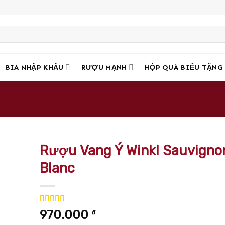
BIA NHẬP KHẨU
RƯỢU MẠNH
HỘP QUÀ BIẾU TẶNG
Rượu Vang Ý Winkl Sauvigno
Blanc
5.00
2
trên 5
970.000
₫
dựa trên