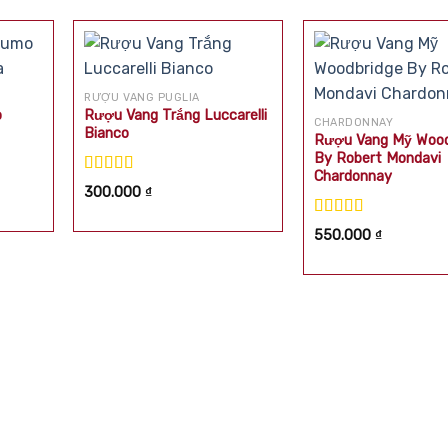
RƯỢU VANG PUGLIA
o
Rượu Vang Trắng Luccarelli
CHARDONNAY
Bianco
Rượu Vang Mỹ Wood
By Robert Mondavi
Chardonnay
Được xếp
300.000
₫
hạng
5.00
5
sao
Được xếp
550.000
₫
hạng
5.00
5
sao