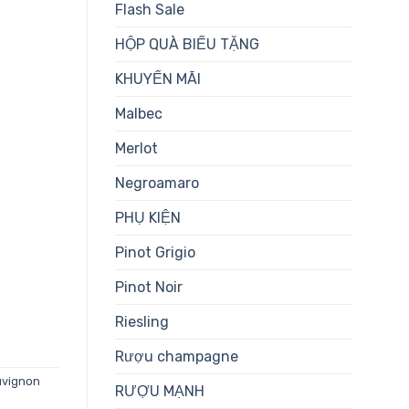
Flash Sale
HỘP QUÀ BIẾU TẶNG
KHUYẾN MÃI
Malbec
Merlot
Negroamaro
PHỤ KIỆN
Pinot Grigio
Pinot Noir
Riesling
Rượu champagne
uvignon
RƯỢU MẠNH