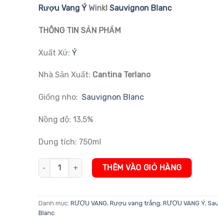
đánh giá
Rượu Vang Ý
Winkl
Sauvignon Blanc
THÔNG TIN SẢN PHẨM
Xuất Xứ:
Ý
Nhà Sản Xuất:
Cantina Terlano
Giống nho:
Sauvignon Blanc
Nồng độ: 13,5%
Dung tích: 750ml
Rượu Vang Ý Winkl Sauvignon Blanc số lượng
THÊM VÀO GIỎ HÀNG
Danh mục:
RƯỢU VANG
,
Rượu vang trắng
,
RƯỢU VANG Ý
,
Sa
Blanc