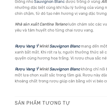
Giống nho
Sauvignon Blanc
được trồng ở vùng
Alt
nhưỡng đặc biệt cùng khí hậu lý tưởng của vùng n
chín chậm, từ đó tạo nên hương vị vang đặc trưng
Nhà sản xuất Cantina Terlano
luôn chăm sóc các vư
yêu và tâm huyết cho từng chai rượu vang.
Rượu Vang Ý
Winkl
Sauvignon Blanc
mang đến một 
xanh bắt mắt. Khi rót ra ly, người thưởng thức s
quyện cùng hương hoa trắng. Vị rượu chua sắc nét,
Rượu Vang Ý
Winkl
Sauvignon Blanc
không chỉ nổi 
một lựa chọn xuất sắc trong tầm giá. Rượu này đặc 
khoáng chất trong rượu giúp cân bằng với vị béo c
SẢN PHẨM TƯƠNG TỰ