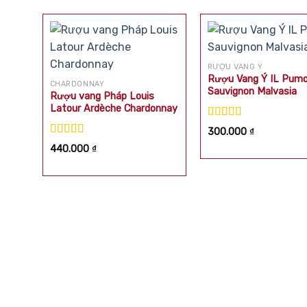
RƯỢU VANG Ý
Rượu Vang Ý IL Pum
CHARDONNAY
Sauvignon Malvasia
Rượu vang Pháp Louis
Latour Ardèche Chardonnay
Được xếp
300.000
₫
hạng
5.00
5
Được xếp
440.000
₫
sao
hạng
5.00
5
sao