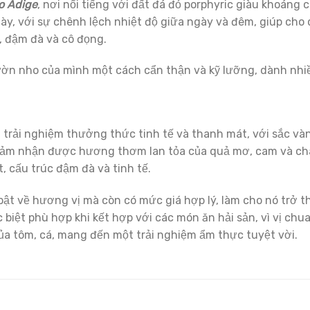
o Adige
, nơi nổi tiếng với đất đá đỏ porphyric giàu khoáng 
ày, với sự chênh lệch nhiệt độ giữa ngày và đêm, giúp cho
, đậm đà và cô đọng.
ờn nho của mình một cách cẩn thận và kỹ lưỡng, dành nhi
trải nghiệm thưởng thức tinh tế và thanh mát, với sắc và
ẽ cảm nhận được hương thơm lan tỏa của quả mơ, cam và ch
 cấu trúc đậm đà và tinh tế.
bật về hương vị mà còn có mức giá hợp lý, làm cho nó trở 
biệt phù hợp khi kết hợp với các món ăn hải sản, vì vị chu
ủa tôm, cá, mang đến một trải nghiệm ẩm thực tuyệt vời.