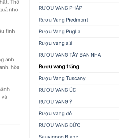
chất. Thổ
RƯỢU VANG PHÁP
 quả nho
Rượu Vang Piedmont
ều tình
Rượu Vang Puglia
Rượu vang sủi
RƯỢU VANG TÂY BAN NHA
ng ánh
Rượu vang trắng
anh, hòa
Rượu Vang Tuscany
thành
RƯỢU VANG ÚC
a và
RƯỢU VANG Ý
Rượu vang đỏ
RƯỢU VANG ĐỨC
Sauvignon Blanc